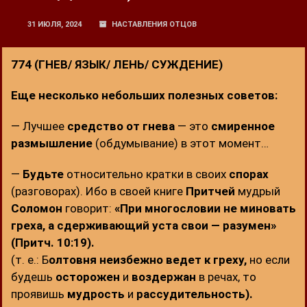
31 ИЮЛЯ, 2024
НАСТАВЛЕНИЯ ОТЦОВ
774 (ГНЕВ/ ЯЗЫК/ ЛЕНЬ/ СУЖДЕНИЕ)
Еще несколько небольших полезных советов:
— Лучшее
средство
от гнева
— это
смиренное
размышление
(обдумывание) в этот момент…
—
Будьте
относительно кратки в своих
спорах
(разговорах). Ибо в своей книге
Притчей
мудрый
Соломон
говорит:
«При многословии не миновать
греха, а сдерживающий уста свои — разумен»
(Притч. 10:19).
(т. е.: Б
олтовня
неизбежно ведет к греху,
но если
будешь
осторожен
и
воздержан
в речах, то
проявишь
мудрость
и
рассудительность).