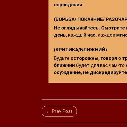
оправдания
(БОРЬБА/ ПОКАЯНИЕ/ РАЗОЧА
Не оглядывайтесь.
Смотрите
день,
каждый
час,
каждое
мгн
(КРИТИКА/БЛИЖНИЙ)
Будьте
осторожны,
говоря
о
т
ближний
будет для вас чем-то
осуждение, не
дискредируйте 
← Prev Post