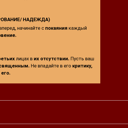
РОВАНИЕ/ НАДЕЖДА)
вперед, начинайте с
покаяния
каждый
овение.
ретьих
лицах в
их отсутствии.
Пусть ваш
священным.
Не впадайте в его
критику,
его.