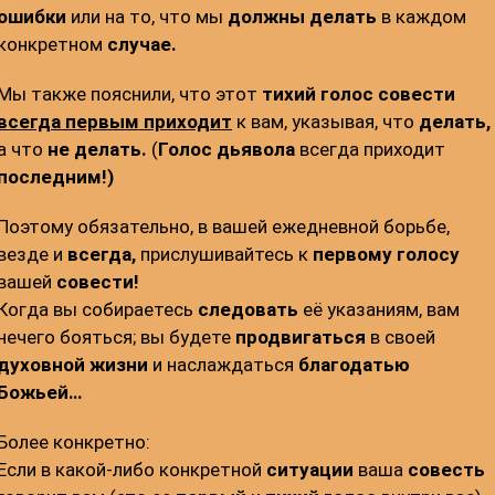
ошибки
или на то, что мы
должны делать
в каждом
конкретном
случае.
Мы также пояснили, что этот
тихий голос
совести
всегда первым приходит
к вам, указывая, что
делать,
а что
не делать.
(
Голос дьявола
всегда приходит
последним!)
Поэтому обязательно, в вашей ежедневной борьбе,
везде и
всегда,
прислушивайтесь к
первому голосу
вашей
совести!
Когда вы собираетесь
следовать
её указаниям, вам
нечего бояться; вы будете
продвигаться
в своей
духовной жизни
и наслаждаться
благодатью
Божьей…
Более конкретно:
Если в какой-либо конкретной
ситуации
ваша
совесть