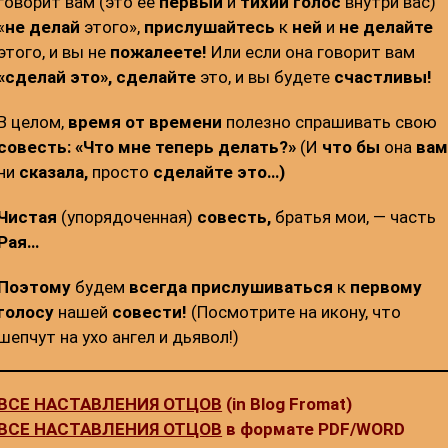
говорит вам (это ее
первый
и
тихий голос
внутри вас)
«
не делай
этого»,
прислушайтесь
к
ней
и
не делайте
этого, и вы не
пожалеете!
Или если она говорит вам
«сделай это»,
сделайте
это, и вы будете
счастливы!
В целом,
время от времени
полезно спрашивать свою
совесть:
«Что мне теперь делать?»
(И
что бы
она
ва
ни
сказала,
просто
сделайте это…)
Чистая
(упорядоченная)
совесть,
братья мои, — часть
Рая…
Поэтому
будем
всегда
прислушиваться
к
первому
голосу
нашей
совести!
(Посмотрите на икону, что
шепчут на ухо ангел и дьявол!)
ВСЕ НАСТАВЛЕНИЯ ОТЦОВ
(in Blog Fromat)
ВСЕ НАСТАВЛЕНИЯ ОТЦОВ
в формате PDF/WORD