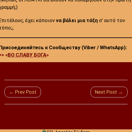
γραμμή;)
Επιτέλους, έχει κάποιον
να βάλει μια τάξη
σ’ αυτό τον
τόπο;;;
Присоединяйтесь к Сообществу (Viber / WhatsApp):
=> «
ВО СЛАВУ БОГА
»
← Prev Post
Next Post →