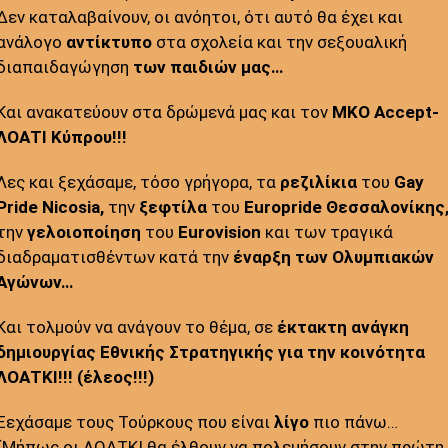
Δεν καταλαβαίνουν, οι ανόητοι, ότι αυτό θα έχει και
ανάλογο
αντίκτυπο
στα σχολεία και την σεξουαλική
διαπαιδαγώγηση
των παιδιών μας…
Και ανακατεύουν στα δρώμενά μας και τον
ΜΚΟ Accept-
ΛΟΑΤΙ Κύπρου!!!
Λες και ξεχάσαμε, τόσο γρήγορα, τα
ρεζιλίκια
του
Gay
Pride Nicosia,
την
ξεφτίλα
του
Europride Θεσσαλονίκης
την
γελοιοποίηση
του
Eurovision
και των τραγικά
διαδραματισθέντων κατά την
έναρξη των Ολυμπιακών
Αγώνων…
Και τολμούν να ανάγουν το θέμα, σε
έκτακτη ανάγκη
δημιουργίας Εθνικής Στρατηγικής για την κοινότητα
ΛΟΑΤΚΙ!!! (έλεος!!!)
Ξεχάσαμε τους Τούρκους που είναι
λίγο
πιο πάνω…
(Μήπως οι ΛΟΑΤΚΙ θα έλθουν να πολεμήσουν στην πρώτη