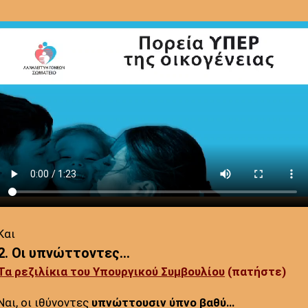
Και
2. Οι υπνώττοντες…
Τα ρεζιλίκια του Υπουργικού Συμβουλίου
(πατήστε)
Ναι, οι ιθύνοντες
υπνώττουσιν ύπνο βαθύ…