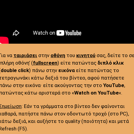
Για να
ταιριάσει
στην
οθόνη
του
κινητού
σας, δείτε το σ
‘πλήρη οθόνη’ (
fullscreen
) είτε πατώντας
διπλό κλικ
(
double click
) πάνω στην
εικόνα
είτε πατώντας το
τετραγωνάκι κάτω δεξιά του βίντεο, αφού πατήσετε
πάνω στην εικόνα· είτε ακούγοντας την στο
YouTube
,
πατώντας κάτω αριστερά στο «
Watch on YouTube
«.
Σημείωση
: Εάν τα γράμματα στο βίντεο δεν φαίνονται
καθαρά, πατήστε πάνω στον οδοντωτό τροχό (στο PC),
κάτω δεξιά, και αυξήστε το quality (ποιότητα) και μετά
Refresh (F5).