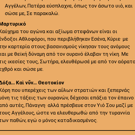
Αγγέλων, Πατέρα εύσπλαχνε, όπως τον άσωτο υιό, και
σώσε με, Σε παρακαλώ.
Μαρτυρικό
Καύχημα του αγώνα και αξίωμα στεφάνων είναι οι
ένδοξοι Αθλοφόροι, που περιβλήθηκαν Εσένα, Κύριε· με
την καρτερία στους βασανισμούς νίκησαν τους ανόμους
και με θεϊκή δύναμη από τον ουρανό έλαβαν τη νίκη. Με
τις ικεσίες τους, Σωτήρα, ελευθέρωσέ με από τον αόρατ
εχθρό και σώσε με.
Δόξα… Καὶ νῦν… Θεοτοκίον
Κόρη που υπερέχεις των αΰλων στρατιών και ξεπερνάς
μόνη τις τάξεις των ουρανών, δέχεσαι επάξια τον έπαινο
από αυτές, Πάναγνη· αλλά πρέσβευε στον Υιό Σου μαζί με
τους Αγγέλους, ώστε να ελευθερωθώ από την τυραννία
των παθών, εγώ ο μόνος καταδικασμένος.