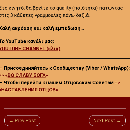
Στο κινητό, θα βρείτε το quality (ποιότητα) πατώντας
στις 3 κάθετες γραμμούλες πάνω δεξιά.
Καλή ακρόαση και καλή εμπέδωση…
Το YouTube κανάλι μας:
YOUTUBE CHANNEL (κλικ)
— Присоединяйтесь к Сообществу (Viber / WhatsApp):
=> «
ВО СЛАВУ БОГА
»
— Чтобы перейти к нашим Отцовским Советам
=>
«
НАСТАВЛЕНИЯ ОТЦОВ
»
← Prev Post
Next Post →