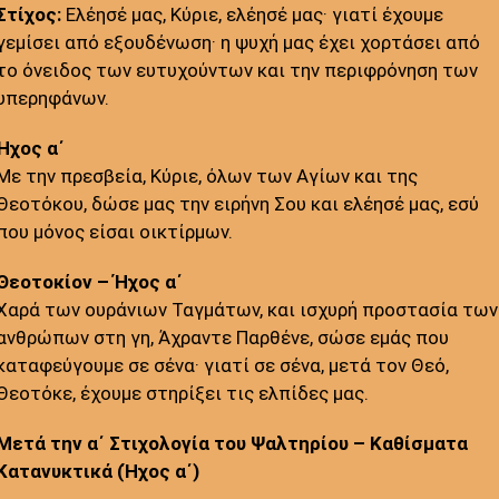
Στίχος:
Ελέησέ μας, Κύριε, ελέησέ μας· γιατί έχουμε
γεμίσει από εξουδένωση· η ψυχή μας έχει χορτάσει από
το όνειδος των ευτυχούντων και την περιφρόνηση των
υπερηφάνων.
Ήχος α΄
Με την πρεσβεία, Κύριε, όλων των Αγίων και της
Θεοτόκου, δώσε μας την ειρήνη Σου και ελέησέ μας, εσύ
που μόνος είσαι οικτίρμων.
Θεοτοκίον – Ήχος α΄
Χαρά των ουράνιων Ταγμάτων, και ισχυρή προστασία των
ανθρώπων στη γη, Άχραντε Παρθένε, σώσε εμάς που
καταφεύγουμε σε σένα· γιατί σε σένα, μετά τον Θεό,
Θεοτόκε, έχουμε στηρίξει τις ελπίδες μας.
Μετά την α΄ Στιχολογία του Ψαλτηρίου – Καθίσματα
Κατανυκτικά (Ήχος α΄)