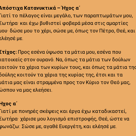
Ἀπόστιχα Κατανυκτικά – Ήχος α΄
Γιατί το πέλαγος είναι μεγάλο, των παραπτωμάτων μου,
Σωτήρα· και έχω βυθιστεί φοβερά μέσα στις αμαρτίες
μου· δώσε μου το χέρι, σώσε με, όπως τον Πέτρο, Θεέ, και
ελέησέ με.
Στίχος:
Προς εσένα ύψωσα τα μάτια μου, εσένα που
κατοικείς στον ουρανό. Να, όπως τα μάτια των δούλων
κοιτούν τα χέρια των κυρίων τους, και όπως τα μάτια τη
δούλης κοιτούν τα χέρια της κυρίας της, έτσι και τα
μάτια μας είναι στραμμένα προς τον Κύριο τον Θεό μας,
ώσπου να μας ελεήσει.
Ήχος α΄
Γιατί με πονηρές σκέψεις και έργα έχω καταδικαστεί,
Σωτήρα· χάρισε μου λογισμό επιστροφής, Θεέ, ώστε να
φωνάζω: Σώσε με, αγαθέ Ευεργέτη, και ελέησέ με.