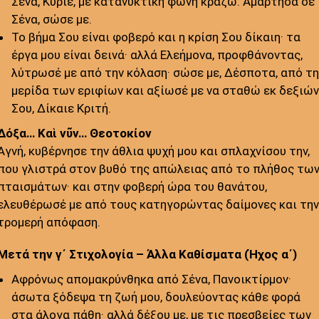
Σένα, Κύριε, με κατανυκτική φωνή κράζω: Αμάρτησα σε
Σένα, σώσε με.
Το βήμα Σου είναι φοβερό και η κρίση Σου δίκαιη· τα
έργα μου είναι δεινά· αλλά Ελεήμονα, προφθάνοντας,
λύτρωσέ με από την κόλαση· σώσε με, Δέσποτα, από τ
μερίδα των εριφίων και αξίωσέ με να σταθώ εκ δεξιώ
Σου, Δίκαιε Κριτή.
Δόξα… Καὶ νῦν… Θεοτοκίον
Αγνή, κυβέρνησε την άθλια ψυχή μου και σπλαχνίσου την,
που γλιστρά στον βυθό της απώλειας από το πλήθος τω
πταισμάτων· και στην φοβερή ώρα του θανάτου,
ελευθέρωσέ με από τους κατηγορώντας δαίμονες και τη
τρομερή απόφαση.
Μετά την γ΄ Στιχολογία – Άλλα Καθίσματα (Ήχος α΄)
Αφρόνως απομακρύνθηκα από Σένα, Πανοικτίρμον·
άσωτα ξόδεψα τη ζωή μου, δουλεύοντας κάθε φορά
στα άλογα πάθη· αλλά δέξου με, με τις πρεσβείες των