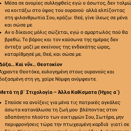
Μέσα σε ανομίες συλληφθείς εγώ ο άσωτος, δεν τολμ
να κοιτάξω στο ύψος του ουρανού· αλλά ελπίζοντας
στη φιλανθρωπία Σου, κράζω: Θεέ, γίνε ίλεως σε μένα
και σώσε με.
Αν ο δίκαιος μόλις σώζεται, εγώ ο αμαρτωλός πού θα
βρεθώ; Το βάρος και τον καύσωνα της ημέρας δεν
άντεξα· μαζί με εκείνους της ενδεκάτης ώρας,
καταρίθμησέ με, Θεέ, και σώσε με.
Δόξα… Καὶ νῦν… Θεοτοκίον
Άχραντε Θεοτόκε, ευλογημένη στους ουρανούς και
δοξασμένη στη γη, χαίρε Νύμφη ανύμφευτε.
Μετά τη β΄ Στιχολογία – Άλλα Καθίσματα (Ήχος α΄)
Σπεύσε να ανοίξεις για μένα τις πατρικές αγκάλες·
άσωτα κατανάλωσα τη ζωή μου· βλέποντας στον
αδαπάνητο πλούτο των οικτιρμών Σου, Σωτήρα, μην
περιφρονήσεις τώρα την πτωχευμένη καρδιά· γιατί σε