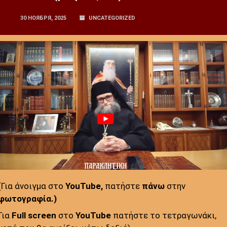
30 НОЯБРЯ, 2025
UNCATEGORIZED
(Για άνοιγμα στο
YouTube,
πατήστε
πάνω
στην
φωτογραφία.)
:
Για
Full screen
στο
YouTube
πατήστε το τετραγωνάκι,