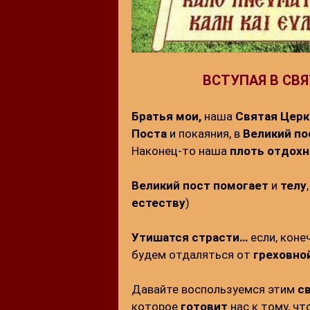
ВСТУПАЯ В СВ
Братья мои,
наша
Святая Церк
Поста
и покаяния, в
Великий по
Наконец-то наша
плоть
отдохн
Великий пост
помогает
и
телу
естеству
)
Утишатся страсти…
если, коне
будем отдаляться от
греховно
Давайте воспользуемся этим
с
которое
готовит
нас к тому, ч