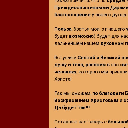
Также помните, что по
средам
Преждеосвященными Дарами
благословение у
своего духовн
Польза
, братья мои, от нашего
будет
возможно
) будет для на
дальнейшем нашем
духовном п
Вступая в
Святой и Великий по
душу и тело,
распнем
в нас «
ве
человеку,
которого мы приняли
Христе!
Так мы сможем,
по благодати 
Воскресением Христовым
и
с
Да будет так!!!
Оставляю вас теперь с
большо