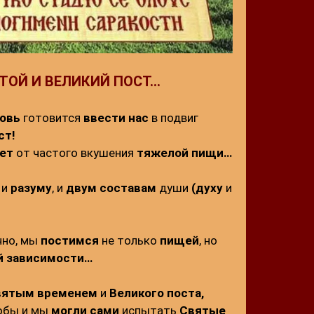
ЯТОЙ И ВЕЛИКИЙ ПОСТ…
овь
готовится
ввести нас
в подвиг
ст!
ет
от частого вкушения
тяжелой пищи…
, и
разуму
, и
двум составам
души
(духу
и
чно, мы
постимся
не только
пищей
, но
й зависимости…
вятым временем
и
Великого поста,
тобы и мы
могли сами
испытать
Святые