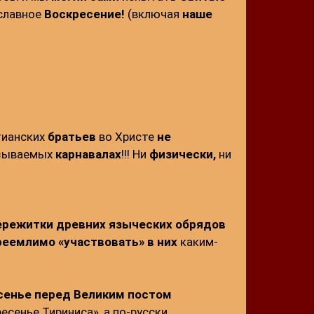
 славное
Воскресение!
(включая
наше
тианских
братьев
во Христе
не
азываемых
карнавалах
!!! Ни
физически,
ни
ережитки древних языческих обрядов
реемлимо
«участвовать» в них
каким-
сенье перед Великим
постом
есенье Тириниса», а по-русски