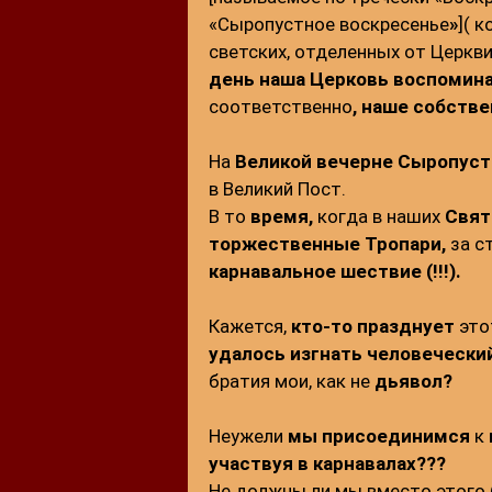
«Сыропустное воскресенье
»
]( 
светских, отделенных от Церкв
день наша Церковь воспомин
соответственно
, наше собстве
На
Великой
вечерне
Сыропуст
в Великий Пост.
В то
время,
когда в наших
Свят
торжественные
Тропари,
за с
карнавальное шествие (!!!).
Кажется,
кто-то празднует
этот
удалось изгнать человечески
братия мои, как не
дьявол?
Неужели
мы
присоединимся
к
участвуя в карнавалах???
Не должны ли мы вместо этого