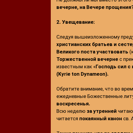
вечерне, на Вечере прощения
2. Увещевание:
Следуя вышеизложенному пред
христианских братьев и сесте
Великого поста
участвовать
(
Торжественной вечерне
с пре
известным как «
Господь сил с 
(Kyrie ton Dynameon).
Обратите внимание, что во вре
ежедневные Божественные литу
воскресенья.
Всю неделю
за утренней
чита
читается
покаянный канон
св. 