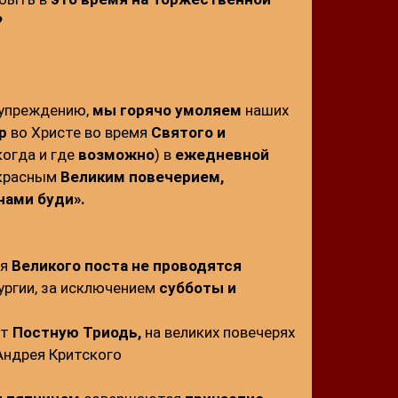
?
упреждению,
мы горячо умоляем
наших
р
во Христе во время
Святого и
когда и где
возможно
) в
ежедневной
красным
Великим повечерием,
нами буди».
мя
Великого поста
не проводятся
ргии, за исключением
субботы и
ют
Постную Триодь,
на великих повечерях
Андрея Критского