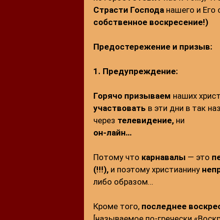
Страсти
Господа
нашего и Его
собственное воскресение!)
Предостережение и призыв:
1. Предупреждение:
Горячо призываем
наших хрис
участвовать
в эти дни в так н
через
телевидение,
ни
он-лайн…
Потому что
карнавалы
— это
п
(!!!),
и поэтому христианину
неп
либо образом…
Кроме того,
последнее воскре
[называемое по-гречески «Воскр