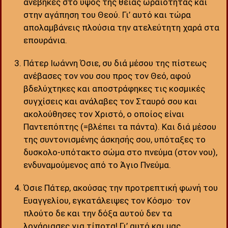
ανέβηκες στο ύψος της θείας ωραιότητας και
στην αγάπηση του Θεού. Γι’ αυτό και τώρα
απολαμβάνεις πλούσια την ατελεύτητη χαρά στα
επουράνια.
Πάτερ Ιωάννη Όσιε, συ διά μέσου της πίστεως
ανέβασες τον νου σου προς τον Θεό, αφού
βδελύχτηκες και αποστράφηκες τις κοσμικές
συγχίσεις και ανάλαβες τον Σταυρό σου και
ακολούθησες τον Χριστό, ο οποίος είναι
Παντεπόπτης (=βλέπει τα πάντα). Και διά μέσου
της συντονισμένης άσκησής σου, υπόταξες το
δυσκολο-υπότακτο σώμα στο πνεύμα (στον νου),
ενδυναμούμενος από το Άγιο Πνεύμα.
Όσιε Πάτερ, ακούσας την προτρεπτική φωνή του
Ευαγγελίου, εγκατάλειψες τον Κόσμο· τον
πλούτο δε και την δόξα αυτού δεν τα
λογάριασες για τίποτα! Γι’ αυτό και μας