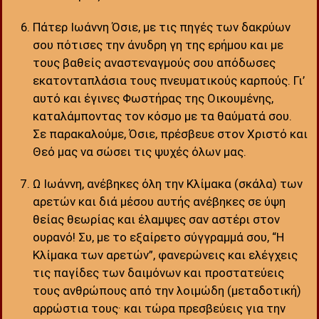
Πάτερ Ιωάννη Όσιε, με τις πηγές των δακρύων
σου πότισες την άνυδρη γη της ερήμου και με
τους βαθείς αναστεναγμούς σου απόδωσες
εκατονταπλάσια τους πνευματικούς καρπούς. Γι’
αυτό και έγινες Φωστήρας της Οικουμένης,
καταλάμποντας τον κόσμο με τα θαύματά σου.
Σε παρακαλούμε, Όσιε, πρέσβευε στον Χριστό και
Θεό μας να σώσει τις ψυχές όλων μας.
Ω Ιωάννη, ανέβηκες όλη την Κλίμακα (σκάλα) των
αρετών και διά μέσου αυτής ανέβηκες σε ύψη
θείας θεωρίας και έλαμψες σαν αστέρι στον
ουρανό! Συ, με το εξαίρετο σύγγραμμά σου, “Η
Κλίμακα των αρετών”, φανερώνεις και ελέγχεις
τις παγίδες των δαιμόνων και προστατεύεις
τους ανθρώπους από την λοιμώδη (μεταδοτική)
αρρώστια τους· και τώρα πρεσβεύεις για την