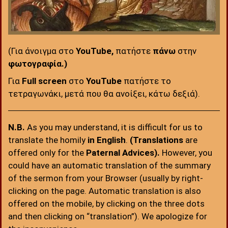
(Για άνοιγμα στο
YouTube,
πατήστε
πάνω
στην
φωτογραφία.)
Για
Full screen
στο
YouTube
πατήστε το
τετραγωνάκι, μετά που θα ανοίξει, κάτω δεξιά).
N.B.
As you may understand, it is difficult for us to
translate the homily
in English
.
(Translations
are
offered only for the
Paternal Advices).
However, you
could have an automatic translation of the summary
of the sermon from your Browser (usually by right-
clicking on the page. Automatic translation is also
offered on the mobile, by clicking on the three dots
and then clicking on “translation”). We apologize for