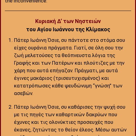
the inconvenience.
Κυριακή Δ’ των Νηστειών
του Αγίου Ιωάννου της Κλίμακος
Πάτερ Ιωάννη Όσιε, συ πάντοτε στο στόμα σου
είχες ουράνια πράγματα. Γιατί, σε όλη σου την
ζωή μελετούσες τα θεόπνευστα λόγια της
Γραφής και των Πατέρων και πλούτιζες με την
χάρη που αυτά επήγαζαν. Πράγματι, με αυτά
έγινες μακάριος (τρισευτυχισμένος) και
κατατρόπωσες κάθε ψευδώνυμη “γνώση” των
ασεβών.
Πάτερ Ιωάννη Όσιε, συ καθάρισες την ψυχή σου
με τις πηγές των καθαρτικών δακρύων που
έχυνες και τις ολονύκτιες προσευχές που
έκανες, ζητώντας το θείον έλεος. Μέσω αυτών