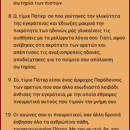
σωτηρία των πιστών.
Ω, τίμιε Πάτερ· συ που γεύτηκες την γλυκύτητα
της εγκράτειας και έδιωξες μακρυά την
πικρότητα των ηδονών, μάς γλυκαίνεις τις
αισθήσεις με τα μελίρρυτα λόγια σου. Γιατί, αφού
ανέβηκες στο ακρότατο των αρετών και
απέπτυσες τις αναξιοπρεπείς ηδονές,
αποδείχτηκες για το ποίμνιό σου απόλαυση
σωτηρίας.
Σύ, τίμιε Πάτερ είσαι ένας έμψυχος Παράδεισος
των αρετών, που σαν άλλο ευωδιαστό λειβάδι
άνθισες την εγκράτεια, με την οποία έθρεψες
πνευματικά αυτούς που τιμούν την μνήμη σου.
Οι αγώνες σου οι πνευματικοί, σαν άλλη δροσιά
έσβησαν όλα τα ανθρώπινα πάθη,
τρισευτυχισμένε Πάτερ. Με την φωτιά, δε, της