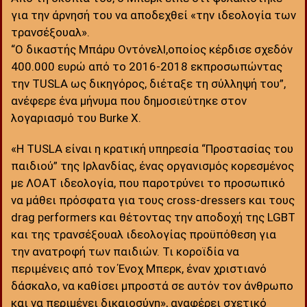
για την άρνησή του να αποδεχθεί «την ιδεολογία των
τρανσέξουαλ».
“Ο δικαστής Μπάρυ Οντόνελl,οποίος κέρδισε σχεδόν
400.000 ευρώ από το 2016-2018 εκπροσωπώντας
την TUSLA ως δικηγόρος, διέταξε τη σύλληψή του”,
ανέφερε ένα μήνυμα που δημοσιεύτηκε στον
λογαριασμό του Burke X.
«Η TUSLA είναι η κρατική υπηρεσία “Προστασίας του
παιδιού” της Ιρλανδίας, ένας οργανισμός κορεσμένος
με ΛΟΑΤ ιδεολογία, που παροτρύνει το προσωπικό
να μάθει πρόσφατα για τους cross-dressers και τους
drag performers και θέτοντας την αποδοχή της LGBT
και της τρανσέξουαλ ιδεολογίας προϋπόθεση για
την ανατροφή των παιδιών. Τι κοροϊδία να
περιμένεις από τον Ένοχ Μπερκ, έναν χριστιανό
δάσκαλο, να καθίσει μπροστά σε αυτόν τον άνθρωπο
και να περιμένει δικαιοσύνη», αναφέρει σχετικό