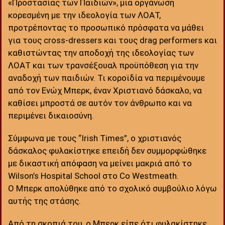
«Προστασίας των Παιδιών», μια οργάνωση
κορεσμένη με την ιδεολογία των ΛΟΑΤ,
προτρέποντας το προσωπικό πρόσφατα να μάθει
για τους cross-dressers και τους drag performers και
καθιστώντας την αποδοχή της ιδεολογίας των
ΛΟΑΤ και των τρανσέξουαλ προϋπόθεση για την
αναδοχή των παιδιών. Τι κοροϊδία να περιμένουμε
από τον Ενώχ Μπερκ, έναν Χριστιανό δάσκαλο, να
καθίσει μπροστά σε αυτόν τον άνθρωπο και να
περιμένει δικαιοσύνη.
Σύμφωνα με τους “Irish Times”, ο χριστιανός
δάσκαλος φυλακίστηκε επειδή δεν συμμορφώθηκε
με δικαστική απόφαση να μείνει μακριά από το
Wilson’s Hospital School στο Co Westmeath.
Ο Μπερκ απολύθηκε από το σχολικό συμβούλιο λόγω
αυτής της στάσης.
Από τη σκοπιά του, ο Μπερκ είπε ότι φυλακίστηκε