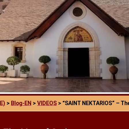
E)
>
Blog-EN
>
VIDEOS
>
“SAINT NEKTARIOS” – Th