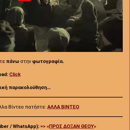
τε
πάνω
στην
φωτογραφία.
oad:
Click
τική παρακολούθηση…
λλα Βίντεο πατήστε:
ΑΛΛΑ ΒΙΝΤΕΟ
ber / WhatsApp):
=> «
ΠΡΟΣ ΔΟΞΑΝ ΘΕΟΥ
»