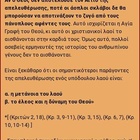
Αν ο Θεός δεν αποτελούσε τον Αίτιο της
απελευθέρωσης, ποτέ οι άοπλοι σκλάβοι δε θα
μπορούσαν να αποτινάξουν το ζυγό από τους
πάνοπλους αφέντες τους
. Αυτό ισχυρίζεται η Αγία
Γραφή του Θεού, κι αυτό οι χριστιανικοί λαοί το
αισθάνονται στην καρδιά τους. Όμως αυτό, πολλοί
ασεβείς ερμηνευτές της ιστορίας του ανθρωπίνου
γένους δεν το αισθάνονται.
Είναι ξεκάθαρο ότι οι σημαντικότεροι παράγοντες
της απελευθέρωσης ενός υπόδουλου λαού είναι:
α. η μετάνοια του λαού
β. το έλεος και η δύναμη του Θεού»
*[ (Κριτών 2, 18), (Κρ. 3, 9-11), (Κρ. 3, 15), (Κρ. 6, 7), (Κρ.
10, 10-14) ]