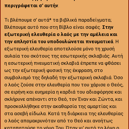
περιγράφεται σ’ αυτήν
.
Τι βλέπουμε σ’ αυτά* τα βιβλικά παραδείγματα;
Βλέπουμε αυτό που στη Βίβλο είναι σαφές.
Στην
εξωτερική ελευθερία ο λαός με την αμέλεια και
την απληστία του υποδουλώνεται πνευματικά
. Η
εξωτερική ελευθερία αποτελούσε μόνο τη χρυσή
αυλαία του σκότους της εσωτερικής σκλαβιάς. Αυτή
η εσωτερική πνευματική σκλαβιά έπρεπε να φθάσει
ως την εξωτερική φυσική της έκφραση, στο
συμβολισμό της δηλαδή την εξωτερική σκλαβιά. Όσο
ο λαός ζούσε στην ελευθερία που του χάρισε ο Θεός,
σε ειρήνη και ευημερία η καρδιά του αδιαφόρησε και
σκλήρυνε απέναντι στο Θεό, τον Έναν και Ζώντα, και
προσκολλήθηκε στην ακαθαρσία της αμαρτίας και
στα ασεβή είδωλα. Κατά τη διάρκεια της ελευθερίας
ο λαός απομακρυνόταν από το Θεό και ανοήτως
καταπατούσε το νόμο Του. Όταν γι’ αυτό το λόγο ο