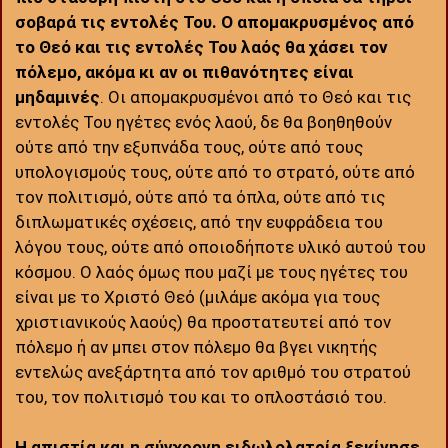
σοβαρά τις εντολές Του. Ο απομακρυσμένος από
το Θεό και τις εντολές Του λαός θα χάσει τον
πόλεμο, ακόμα κι αν οι πιθανότητες είναι
μηδαμινές
. Οι απομακρυσμένοι από το Θεό και τις
εντολές Του ηγέτες ενός λαού, δε θα βοηθηθούν
ούτε από την εξυπνάδα τους, ούτε από τους
υπολογισμούς τους, ούτε από το στρατό, ούτε από
τον πολιτισμό, ούτε από τα όπλα, ούτε από τις
διπλωματικές σχέσεις, από την ευφράδεια του
λόγου τους, ούτε από οποιοδήποτε υλικό αυτού του
κόσμου. Ο λαός όμως που μαζί με τους ηγέτες του
είναι με το Χριστό Θεό (μιλάμε ακόμα για τους
χριστιανικούς λαούς) θα προστατευτεί από τον
πόλεμο ή αν μπει στον πόλεμο θα βγει νικητής
εντελώς ανεξάρτητα από τον αριθμό του στρατού
του, τον πολιτισμό του και το οπλοστάσιό του.
Η απιστία και η σύγχρονη ειδωλολατρία ξεκίνησε