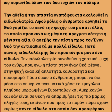
ως κορωνίδα όλων των δυστυχιών τον πόλεμο
.
Την αθεΐα ή την απιστία αναπόφευκτα ακολουθεί η
ειδωλολατρία. Αφού μόλις ο άνθρωπος αρνηθεί το
Θεό γεμίζει το κενό της ψυχής του με κάτι άλλο,
το οποίο προσκυνά ως μέγιστη πραγματικότητα ή
μέγιστη αξία. Ο ασεβής την πίστη προς τον Έναν
Θεό την αντικαθιστά με πολλά είδωλα. Ποτέ
κανείς ειδωλολάτρης δεν προσκύνησε μόνο ένα
είδωλο
. Την ειδωλολατρία συνοδεύει η χαοτική ψυχή
του ανθρώπου, ενώ η πίστη στον έναν Θεό φέρνει
στην ψυχή κλασική απλότητα, καθαρότητα και
προορισμό. Πόσο όμως ο άνθρωπος μπορεί να δει
μέσα στο σημερινό πνευματικό χάος του μεγάλου
πλήθους μορφωμένων Ευρωπαίων και Αμερικανών
και εάν είναι σε θέση να απαριθμήσει τις πιο βαριές
πληγές τους, εκείνων που προς το παρόν τώρα έχουν
κυρίως
πέντε είδωλα στα οποία δεν προσφέρουν