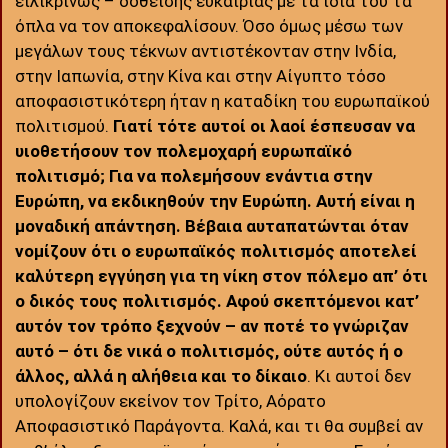
ειλικρινώς – δοθείσης ευκαιρίας με τα ίδια του τα
όπλα να τον αποκεφαλίσουν. Όσο όμως μέσω των
μεγάλων τους τέκνων αντιστέκονταν στην Ινδία,
στην Ιαπωνία, στην Κίνα και στην Αίγυπτο τόσο
αποφασιστικότερη ήταν η καταδίκη του ευρωπαϊκού
πολιτισμού.
Γιατί τότε αυτοί οι λαοί έσπευσαν να
υιοθετήσουν τον πολεμοχαρή ευρωπαϊκό
πολιτισμό; Για να πολεμήσουν ενάντια στην
Ευρώπη, να εκδικηθούν την Ευρώπη. Αυτή είναι η
μοναδική απάντηση. Βέβαια αυταπατώνται όταν
νομίζουν ότι ο ευρωπαϊκός πολιτισμός αποτελεί
καλύτερη εγγύηση για τη νίκη στον πόλεμο απ’ ότι
ο δικός τους πολιτισμός. Αφού σκεπτόμενοι κατ’
αυτόν τον τρόπο ξεχνούν – αν ποτέ το γνώριζαν
αυτό – ότι δε νικά ο πολιτισμός, ούτε αυτός ή ο
άλλος, αλλά η αλήθεια και το δίκαιο
. Κι αυτοί δεν
υπολογίζουν εκείνον τον Τρίτο, Αόρατο
Αποφασιστικό Παράγοντα. Καλά, και τι θα συμβεί αν