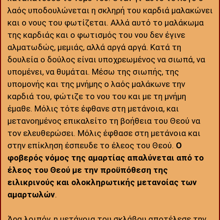
λαός υποδουλώνεται η σκληρή του καρδιά μαλακώνει
και ο νους του φωτίζεται. Αλλά αυτό το μαλάκωμα
της καρδιάς και ο φωτισμός του νου δεν έγινε
αλματωδώς, μεμιάς, αλλά αργά αργά. Κατά τη
δουλεία ο δούλος είναι υποχρεωμένος να σιωπά, να
υπομένει, να θυμάται. Μέσω της σιωπής, της
υπομονής και της μνήμης ο λαός μαλάκωνε την
καρδιά του, φώτιζε το νου του και με τη μνήμη
έμαθε. Μόλις τότε έφθανε στη μετάνοια, και
μετανοημένος επικαλείτο τη βοήθεια του Θεού να
τον ελευθερώσει. Μόλις έφθασε στη μετάνοια και
στην επίκληση έσπευδε το έλεος του Θεού.
Ο
φοβερός νόμος της αμαρτίας απαλύνεται από το
έλεος του Θεού με την προϋπόθεση της
ειλικρινούς και ολοκληρωτικής μετανοίας των
αμαρτωλών
.
Άρα λοιπόν, η μετάνοια του σκλάβου αποτέλεσε την