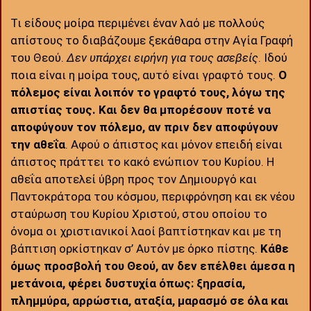
Τι είδους μοίρα περιμένει έναν λαό με πολλούς
απίστους το διαβάζουμε ξεκάθαρα στην Αγία Γραφή
του Θεού.
Δεν υπάρχει ειρήνη για τους ασεβείς
. Ιδού
ποια είναι η μοίρα τους, αυτό είναι γραφτό τους.
Ο
πόλεμος είναι λοιπόν το γραφτό τους, λόγω της
απιστίας τους. Και δεν θα μπορέσουν ποτέ να
αποφύγουν τον πόλεμο, αν πριν δεν αποφύγουν
την αθεΐα
. Αφού ο άπιστος και μόνον επειδή είναι
άπιστος πράττει το κακό ενώπιον του Κυρίου. Η
αθεΐα αποτελεί ύβρη προς τον Δημιουργό και
Παντοκράτορα του κόσμου, περιφρόνηση και εκ νέου
σταύρωση του Κυρίου Χριστού, στου οποίου το
όνομα οι χριστιανικοί λαοί βαπτίστηκαν και με τη
βάπτιση ορκίστηκαν σ’ Αυτόν με όρκο πίστης.
Κάθε
όμως προσβολή του Θεού, αν δεν επέλθει άμεσα η
μετάνοια, φέρει δυστυχία όπως: ξηρασία,
πλημμύρα, αρρώστια, αταξία, μαρασμό σε όλα και