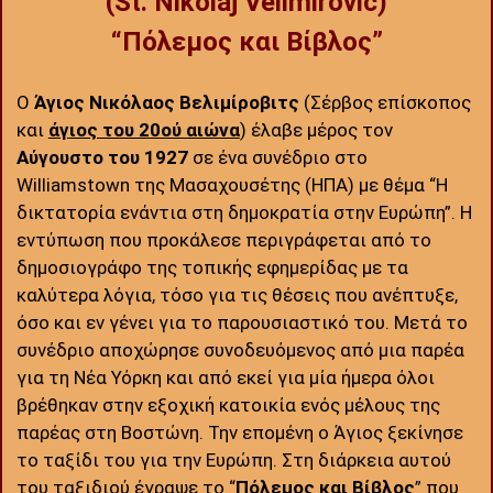
(St. Nikolaj Velimirović)
“Πόλεμος και Βίβλος”
Ο
Άγιος Νικόλαος Βελιμίροβιτς
(Σέρβος επίσκοπος
και
άγιος του 20ού αιώνα
) έλαβε μέρος τον
Αύγουστο του 1927
σε ένα συνέδριο στο
Williamstown της Μασαχουσέτης (ΗΠΑ) με θέμα “Η
δικτατορία ενάντια στη δημοκρατία στην Ευρώπη”. Η
εντύπωση που προκάλεσε περιγράφεται από το
δημοσιογράφο της τοπικής εφημερίδας με τα
καλύτερα λόγια, τόσο για τις θέσεις που ανέπτυξε,
όσο και εν γένει για το παρουσιαστικό του. Μετά το
συνέδριο αποχώρησε συνοδευόμενος από μια παρέα
για τη Νέα Υόρκη και από εκεί για μία ήμερα όλοι
βρέθηκαν στην εξοχική κατοικία ενός μέλους της
παρέας στη Βοστώνη. Την επομένη ο Άγιος ξεκίνησε
το ταξίδι του για την Ευρώπη. Στη διάρκεια αυτού
του ταξιδιού έγραψε το “
Πόλεμος και Βίβλος
” που