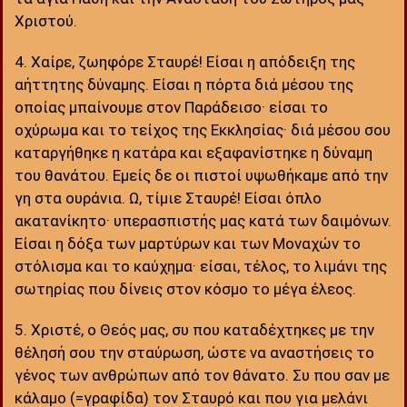
Χριστού.
4. Χαίρε, ζωηφόρε Σταυρέ! Είσαι η απόδειξη της
αήττητης δύναμης. Είσαι η πόρτα διά μέσου της
οποίας μπαίνουμε στον Παράδεισο· είσαι το
οχύρωμα και το τείχος της Εκκλησίας· διά μέσου σου
καταργήθηκε η κατάρα και εξαφανίστηκε η δύναμη
του θανάτου. Εμείς δε οι πιστοί υψωθήκαμε από την
γη στα ουράνια. Ω, τίμιε Σταυρέ! Είσαι όπλο
ακατανίκητο· υπερασπιστής μας κατά των δαιμόνων.
Είσαι η δόξα των μαρτύρων και των Μοναχών το
στόλισμα και το καύχημα· είσαι, τέλος, το λιμάνι της
σωτηρίας που δίνεις στον κόσμο το μέγα έλεος.
5. Χριστέ, ο Θεός μας, συ που καταδέχτηκες με την
θέλησή σου την σταύρωση, ώστε να αναστήσεις το
γένος των ανθρώπων από τον θάνατο. Συ που σαν με
κάλαμο (=γραφίδα) τον Σταυρό και που για μελάνι