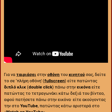
Για να
ταιριάσει
στην
οθόνη
του
κινητού
σας, δείτε
το σε ‘πλήρη οθόνη’ (
fullscreen
) είτε πατώντας
διπλό κλικ
(
double click
) πάνω στην
εικόνα
είτε
πατώντας το τετραγωνάκι κάτω δεξιά του βίντεο,
αφού πατήσετε πάνω στην εικόνα· είτε ακούγοντας
την στο
YouTube
, πατώντας κάτω αριστερά στο
«
Watch on YouTube
».