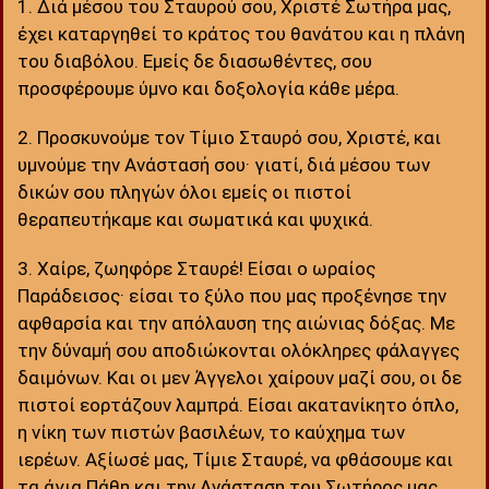
1. Διά μέσου του Σταυρού σου, Χριστέ Σωτήρα μας,
έχει καταργηθεί το κράτος του θανάτου και η πλάνη
του διαβόλου. Εμείς δε διασωθέντες, σου
προσφέρουμε ύμνο και δοξολογία κάθε μέρα.
2. Προσκυνούμε τον Τίμιο Σταυρό σου, Χριστέ, και
υμνούμε την Ανάστασή σου· γιατί, διά μέσου των
δικών σου πληγών όλοι εμείς οι πιστοί
θεραπευτήκαμε και σωματικά και ψυχικά.
3. Χαίρε, ζωηφόρε Σταυρέ! Είσαι ο ωραίος
Παράδεισος· είσαι το ξύλο που μας προξένησε την
αφθαρσία και την απόλαυση της αιώνιας δόξας. Με
την δύναμή σου αποδιώκονται ολόκληρες φάλαγγες
δαιμόνων. Και οι μεν Άγγελοι χαίρουν μαζί σου, οι δε
πιστοί εορτάζουν λαμπρά. Είσαι ακατανίκητο όπλο,
η νίκη των πιστών βασιλέων, το καύχημα των
ιερέων. Αξίωσέ μας, Τίμιε Σταυρέ, να φθάσουμε και
τα άγια Πάθη και την Ανάσταση του Σωτήρος μας