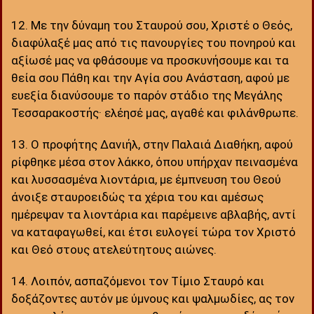
12. Με την δύναμη του Σταυρού σου, Χριστέ ο Θεός,
διαφύλαξέ μας από τις πανουργίες του πονηρού και
αξίωσέ μας να φθάσουμε να προσκυνήσουμε και τα
θεία σου Πάθη και την Αγία σου Ανάσταση, αφού με
ευεξία διανύσουμε το παρόν στάδιο της Μεγάλης
Τεσσαρακοστής· ελέησέ μας, αγαθέ και φιλάνθρωπε.
13. Ο προφήτης Δανιήλ, στην Παλαιά Διαθήκη, αφού
ρίφθηκε μέσα στον λάκκο, όπου υπήρχαν πεινασμένα
και λυσσασμένα λιοντάρια, με έμπνευση του Θεού
άνοιξε σταυροειδώς τα χέρια του και αμέσως
ημέρεψαν τα λιοντάρια και παρέμεινε αβλαβής, αντί
να καταφαγωθεί, και έτσι ευλογεί τώρα τον Χριστό
και Θεό στους ατελεύτητους αιώνες.
14. Λοιπόν, ασπαζόμενοι τον Τίμιο Σταυρό και
δοξάζοντες αυτόν με ύμνους και ψαλμωδίες, ας τον