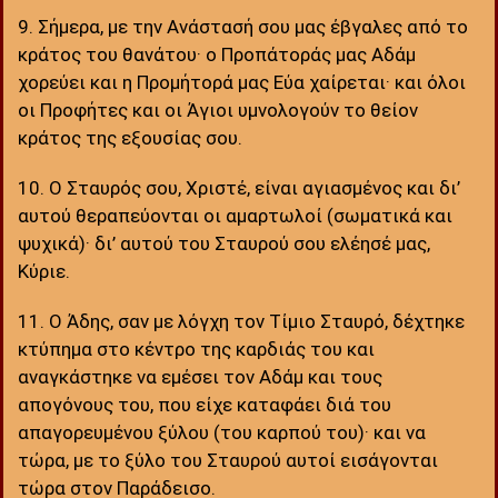
9. Σήμερα, με την Ανάστασή σου μας έβγαλες από το
κράτος του θανάτου· ο Προπάτοράς μας Αδάμ
χορεύει και η Προμήτορά μας Εύα χαίρεται· και όλοι
οι Προφήτες και οι Άγιοι υμνολογούν το θείον
κράτος της εξουσίας σου.
10. Ο Σταυρός σου, Χριστέ, είναι αγιασμένος και δι’
αυτού θεραπεύονται οι αμαρτωλοί (σωματικά και
ψυχικά)· δι’ αυτού του Σταυρού σου ελέησέ μας,
Κύριε.
11. Ο Άδης, σαν με λόγχη τον Τίμιο Σταυρό, δέχτηκε
κτύπημα στο κέντρο της καρδιάς του και
αναγκάστηκε να εμέσει τον Αδάμ και τους
απογόνους του, που είχε καταφάει διά του
απαγορευμένου ξύλου (του καρπού του)· και να
τώρα, με το ξύλο του Σταυρού αυτοί εισάγονται
τώρα στον Παράδεισο.