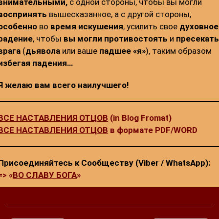
внимательными,
с одной стороны, чтобы вы могли
воспринять
вышесказанное, а с другой стороны,
особенно
во
время искушения
, усилить свое
духовное
радение
, чтобы
вы могли
противостоять
и
пресекат
врага
(
дьявола
или ваше
падшее «я»
), таким образом
избегая падения…
Я желаю вам всего наилучшего!
ВСЕ НАСТАВЛЕНИЯ ОТЦОВ
(in Blog Fromat)
ВСЕ НАСТАВЛЕНИЯ ОТЦОВ
в формате PDF/WORD
Присоединяйтесь к Сообществу (Viber / WhatsApp):
=> «
ВО СЛАВУ БОГА
»