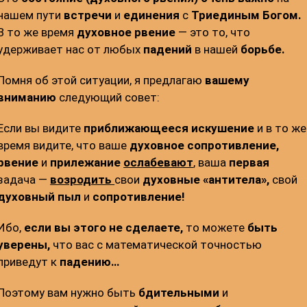
нашем пути
встречи
и
единения
с
Триединым Богом.
В то же время
духовное рвение
— это то, что
удерживает нас от любых
падений
в нашей
борьбе.
Помня об этой ситуации, я предлагаю
вашему
вниманию
следующий совет:
Если вы видите
приближающееся искушение
и в то же
время видите, что ваше
духовное сопротивление,
рвение
и
прилежание
ослабевают
,
ваша
первая
задача —
возродить
свои
духовные «антитела»,
свой
духовный пыл
и
сопротивление!
Ибо,
если вы этого не сделаете,
то можете
быть
уверены,
что вас с математической точностью
приведут к
падению…
Поэтому вам нужно быть
бдительными
и