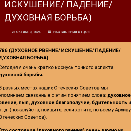
ИСКУШЕНИЕ/ ПАДЕНИЕ/
ДУХОВНАЯ БОРЬБА)
23 ОКТЯБРЯ, 2024
НАСТАВЛЕНИЯ ОТЦОВ
N
786 (ДУХОВНОЕ РВЕНИЕ/ ИСКУШЕНИЕ/ ПАДЕНИЕ/
ДУХОВНАЯ БОРЬБА)
:
Сегодня я очень кратко коснусь тонкого аспекта
духовной борьбы.
В разных местах наших Отеческих Советов мы
упоминаем связанные с этим понятием слова:
духовное
рвение, пыл, духовное благополучие, бдительность
т. д. (пожалуйста, поищите, если хотите, по всему Архиву
Отеческих Советов).
Это
состояние
(духовного рвения)
очень важно
на