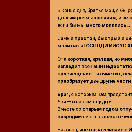
В конце дня, братья мои, я бы 
долгим размышлениям,
и вме
если бы мы
много молились…
Самый
простой, быстрый
и
це
молитва: «ГОСПОДИ ИИСУС 
Эта
короткая, краткая,
но
мно
изгладит
все наши
недостатк
просвещение…
и
очистит, ос
преобразует
две другие
части
Враг,
с которым нам предстои
боя — в нашем
сердце…
Вместе со
старым годом отпу
возродим
нашего
«нового чел
Наконец,
частое воззвание
к
И