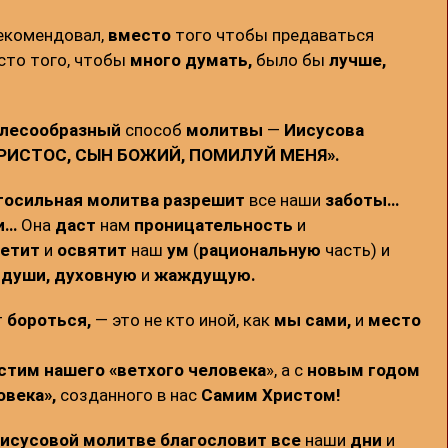
рекомендовал,
вместо
того чтобы предаваться
сто того, чтобы
много думать,
было бы
лучше,
лесообразный
способ
молитвы
—
Иисусова
ХРИСТОС, СЫН БОЖИЙ, ПОМИЛУЙ МЕНЯ».
госильная молитва
разрешит
все наши
заботы…
и…
Она
даст
нам
проницательность
и
ветит
и
освятит
наш
ум
(
рациональную
часть) и
 души,
духовную
и
жаждущую.
т
бороться,
— это не кто иной, как
мы сами,
и
место
стим нашего «ветхого человека
», а с
новым годом
овека»,
созданного в нас
Самим Христом!
исусовой молитве благословит
все
наши
дни
и