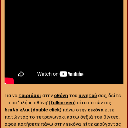
Για να
ταιριάσει
στην
οθόνη
του
κινητού
σας, δείτε
το σε ‘πλήρη οθόνη’ (
fullscreen
) είτε πατώντας
διπλό κλικ
(
double click
) πάνω στην
εικόνα
είτε
πατώντας το τετραγωνάκι κάτω δεξιά του βίντεο,
αφού πατήσετε πάνω στην εικόνα· είτε ακούγοντας