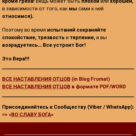
кроме греха!
Вещь может быть
плохой
или
хорошей,
в зависимости от того, как
мы
сами к ней
относимся).
Поэтому во время
испытаний сохраняйте
спокойствие,
трезвость
и
терпение,
и вы
возрадуетесь… Все устроит Бог!
Это Вера!!!
ВСЕ НАСТАВЛЕНИЯ ОТЦОВ
(in Blog Fromat)
ВСЕ НАСТАВЛЕНИЯ ОТЦОВ
в формате PDF/WORD
Присоединяйтесь к Сообществу (Viber / WhatsApp):
=> «
ВО СЛАВУ БОГА
»