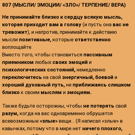
807 (МЫСЛИ/ ЭМОЦИИ/ «ЗЛО»/ ТЕРПЕНИЕ/ ВЕРА)
:
Не принимайте близко к сердцу всякую мысль,
которая приходит вам в голову
(и пусть она
вас не
тревожит
), и напротив, принимайте к действию
мысли
позитивные,
которые
ответственно
воплощайте.
Вместо того, чтобы становиться
пассивным
приемником
любых
своих эмоций
и
психологических состояний,
немедленно
переключитесь
на свой
энергичный, боевой
и
хороший духовный путь,
не
приближаясь слишком
близко
к своим
мыслям
и
эмоциям.
Также будьте осторожны, чтобы
не потерять
свой
разум,
когда на вас одновременно обрушатся
всевозможные
«злые»
вещи… (Я написал «злые» в
кавычках, потому что в мире нет
ничего плохого,