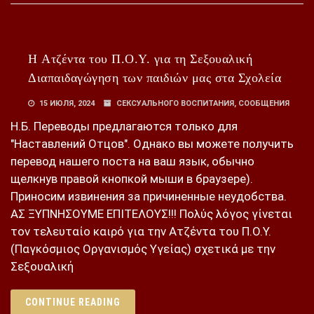
Η Ατζέντα του Π.Ο.Υ. για τη Σεξουαλική
Διαπαιδαγώγηση των παιδιών μας στα Σχολεία
15 ИЮЛЯ, 2024
СЕКСУАЛЬНОГО ВОСПИТАНИЯ
,
СООБЩЕНИЯ
Н.Б. Переводы предлагаются только для
"Наставлений Отцов". Однако вы можете получить
перевод нашего поста на ваш язык, обычно
щелкнув правой кнопкой мыши в браузере).
Приносим извинения за причиненные неудобства.
ΑΣ ΞΥΠΝΗΣΟΥΜΕ ΕΠΙΤΕΛΟΥΣ!!! Πολύς λόγος γίνεται
τον τελευταίο καιρό για την Ατζέντα του Π.Ο.Υ.
(Παγκόσμιος Οργανισμός Υγείας) σχετικά με την
Σεξουαλική
CONTINUE READING