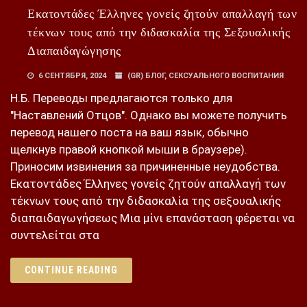
Εκατοντάδες Έλληνες γονείς ζητούν απαλλαγή των
τέκνων τους από την διδασκαλία της Σεξουαλικής
Διαπαιδαγώγησης
6 СЕНТЯБРЯ, 2024
(GR) БЛОГ
,
СЕКСУАЛЬНОГО ВОСПИТАНИЯ
Н.Б. Переводы предлагаются только для
"Наставлений Отцов". Однако вы можете получить
перевод нашего поста на ваш язык, обычно
щелкнув правой кнопкой мыши в браузере).
Приносим извинения за причиненные неудобства.
Εκατοντάδες Έλληνες γονείς ζητούν απαλλαγή των
τέκνων τους από την διδασκαλία της σεξουαλικής
διαπαιδαγωγήσεως Μια μίνι επανάσταση φέρεται να
συντελείται στα
CONTINUE READING