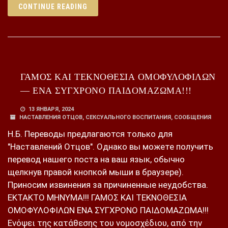
CONTINUE READING
ΓΑΜΟΣ ΚΑΙ ΤΕΚΝΟΘΕΣΙΑ ΟΜΟΦΥΛΟΦΙΛΩΝ
— ΕΝΑ ΣΥΓΧΡΟΝΟ ΠΑΙΔΟΜΑΖΩΜΑ!!!
13 ЯНВАРЯ, 2024
НАСТАВЛЕНИЯ ОТЦОВ
,
СЕКСУАЛЬНОГО ВОСПИТАНИЯ
,
СООБЩЕНИЯ
Н.Б. Переводы предлагаются только для
"Наставлений Отцов". Однако вы можете получить
перевод нашего поста на ваш язык, обычно
щелкнув правой кнопкой мыши в браузере).
Приносим извинения за причиненные неудобства.
ΕΚΤΑΚΤΟ ΜΗΝΥΜΑ!!! ΓΑΜΟΣ ΚΑΙ ΤΕΚΝΟΘΕΣΙΑ
ΟΜΟΦΥΛΟΦΙΛΩΝ ΕΝΑ ΣΥΓΧΡΟΝΟ ΠΑΙΔΟΜΑΖΩΜΑ!!!
Ενόψει της κατάθεσης του νομοσχέδιου, από την