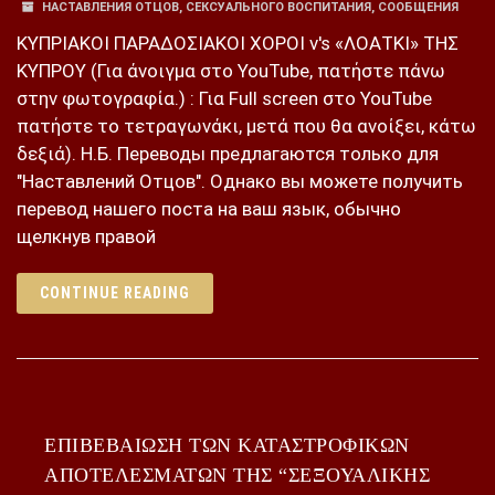
НАСТАВЛЕНИЯ ОТЦОВ
,
СЕКСУАЛЬНОГО ВОСПИТАНИЯ
,
СООБЩЕНИЯ
ΚΥΠΡΙΑΚΟΙ ΠΑΡΑΔΟΣΙΑΚΟΙ ΧΟΡΟΙ v's «ΛΟΑΤΚΙ» ΤΗΣ
ΚΥΠΡΟΥ (Για άνοιγμα στο YouTube, πατήστε πάνω
στην φωτογραφία.) : Για Full screen στο YouTube
πατήστε το τετραγωνάκι, μετά που θα ανοίξει, κάτω
δεξιά). Н.Б. Переводы предлагаются только для
"Наставлений Отцов". Однако вы можете получить
перевод нашего поста на ваш язык, обычно
щелкнув правой
CONTINUE READING
ΕΠΙΒΕΒΑΙΩΣΗ ΤΩΝ ΚΑΤΑΣΤΡΟΦΙΚΩΝ
ΑΠΟΤΕΛΕΣΜΑΤΩΝ ΤΗΣ “ΣΕΞΟΥΑΛΙΚΗΣ