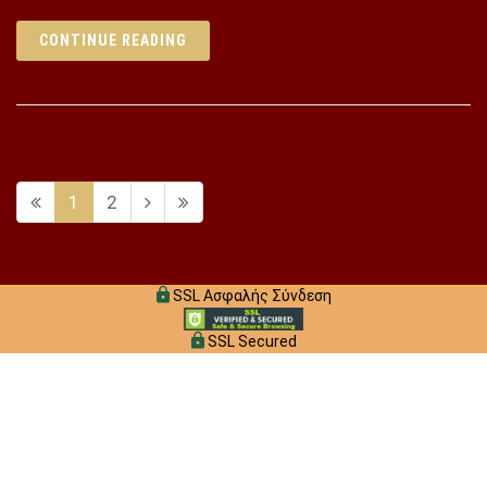
CONTINUE READING
1
2
SSL Ασφαλής Σύνδεση
SSL Secured