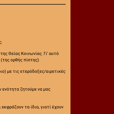
ς.
ης Θείας Κοινωνίας. Γι’ αυτό
 (της ορθής πίστης).
ριο) με τις ετερόδοξες/αιρετικές
ην ενότητα ζητούμε να μας
 εκφράζουν τα ίδια, γιατί έχουν