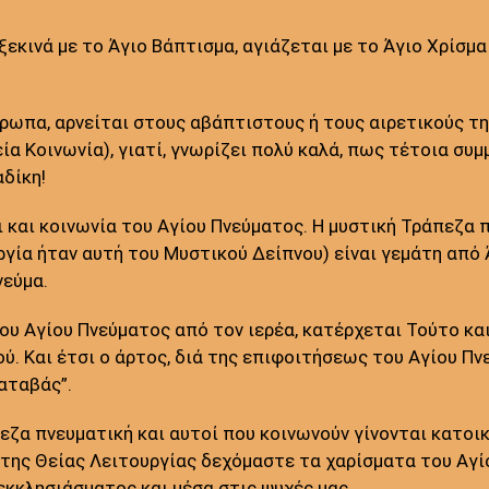
εκινά με το Άγιο Βάπτισμα, αγιάζεται με το Άγιο Χρίσμα
ρωπα, αρνείται στους αβάπτιστους ή τους αιρετικούς τη
α Κοινωνία), γιατί, γνωρίζει πολύ καλά, πως τέτοια συ
αδίκη!
ι και κοινωνία του Αγίου Πνεύματος. Η μυστική Τράπεζα 
γία ήταν αυτή του Μυστικού Δείπνου) είναι γεμάτη από Ά
νεύμα.
ου Αγίου Πνεύματος από τον ιερέα, κατέρχεται Τούτο και
ού. Και έτσι ο άρτος, διά της επιφοιτήσεως του Αγίου Πν
καταβάς”.
εζα πνευματική και αυτοί που κοινωνούν γίνονται κατοι
ά της Θείας Λειτουργίας δεχόμαστε τα χαρίσματα του Αγ
εκκλησιάσματος και μέσα στις ψυχές μας.