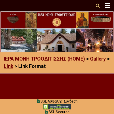
ΙΕΡΑ ΜΟΝΗ ΤΡΟΟΔΙΤΙΣΣΗΣ (HOME)
>
Gallery
>
Link
>
Link Format
SSL Ασφαλής Σύνδεση
SSL Secured