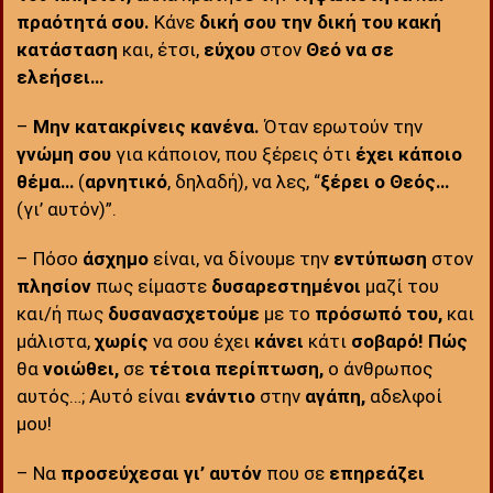
πραότητά σου.
Κάνε
δική σου
την δική του κακή
κατάσταση
και, έτσι,
εύχου
στον
Θεό να σε
ελεήσει…
–
Μην κατακρίνεις κανένα.
Όταν ερωτούν την
γνώμη σου
για κάποιον, που ξέρεις ότι
έχει κάποιο
θέμα…
(
αρνητικό
, δηλαδή), να λες, “
ξέρει ο Θεός…
(γι’ αυτόν)”.
– Πόσο
άσχημο
είναι, να δίνουμε την
εντύπωση
στον
πλησίον
πως είμαστε
δυσαρεστημένοι
μαζί του
και/ή πως
δυσανασχετούμε
με το
πρόσωπό του,
και
μάλιστα,
χωρίς
να σου έχει
κάνει
κάτι
σοβαρό!
Πώς
θα
νοιώθει,
σε
τέτοια
περίπτωση,
ο άνθρωπος
αυτός…; Αυτό είναι
ενάντιο
στην
αγάπη,
αδελφοί
μου!
– Να
προσεύχεσαι
γι’ αυτόν
που σε
επηρεάζει