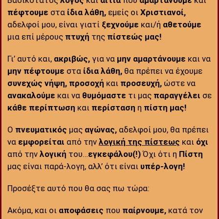
Βασικότατος
λόγος
και
αιτία
που
αμαρτάνουμε
και
πέφτουμε
στα
ίδια λάθη,
εμείς οι
Χριστιανοί,
αδελφοί μου, είναι γιατί
ξεχνούμε
και/ή
αθετούμε
μια επί μέρους
πτυχή
της
πίστεώς μας!
Γι’ αυτό και,
ακριβώς,
για να
μην αμαρτάνουμε
και να
μην πέφτουμε
στα
ίδια λάθη,
θα πρέπει να έχουμε
συνεχώς
νήψη, προσοχή
και
προσευχή,
ώστε να
ανακαλούμε
και να
θυμόμαστε
τι μας
παραγγέλει
σε
κάθε περίπτωση
και
περίσταση
η
πίστη μας!
Ο
πνευματικός
μας
αγώνας,
αδελφοί μου, θα πρέπει
να
εμφορείται
από την
λογική της πίστεως
και
όχι
από την
λογική
του…
εγκεφάλου(!)
Όχι ότι η
Πίστη
μας είναι παρά-λογη, αλλ’ ότι είναι
υπέρ-λογη!
Προσέξτε αυτό που θα σας πω τώρα:
Ακόμα, και οι
αποφάσεις
που
παίρνουμε,
κατά τον