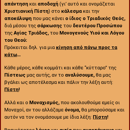
απάντηση
και
αποδοχή
(γι’ αυτό και ονομάζεται
Χριστιανική Πίστη
) στο
κάλεσμα
και την
αποκάλυψη
που μας κάνει
ο ίδιος ο Τριαδικός Θεός,
διά μέσου της
σάρκωσης
του
δευτέρου Προσώπου
της
Αγίας Τριάδος,
του
Μονογενούς Υιού και Λόγου
του Θεού:
Πρόκειται δηλ. για μια
κίνηση από πάνω προς τα
κάτω
…
Κάθε μέρος, κάθε κομμάτι και κάθε “κύτταρο” της
Πίστεως
μας αυτής, αν το
αναλύσουμε,
θα μας
βγάλει ως αποτέλεσμα και πάλιν την λέξη αυτή:
Πίστη
!
Αλλά και ο
Μοναχισμός,
που ακολουθούμε εμείς οι
Μοναχοί, αν του αλλάζαμε
όνομα,
θα μπορούσαμε και
αυτόν να τον ονομάσουμε με ίδια λἐξη:
Πίστη
!