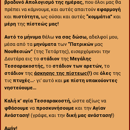
βραδυνό Απολογισμό της ημέρας,
που όλοι μας θα
πρέπει να κάμνουμε, και αυτές απαιτούν
εφαρμογή
και
πιστότητα,
ως ούσαι και αυτές
“κομμάτια”
και
μέρη
της
πίστεώς μας!
Αυτό το μήνυμα
θέλω
να σας
δώσω,
αδελφοί μου,
μέσα από τα
μηνύματα
των
“Πατρικών
μας
Νουθεσιών”
(της Τετάρτης), εισερχόμενοι την
Δευτέρα εις το
στάδιον
της
Μεγάλης
Τεσσαρακοστής,
το
στάδιον των αρετών,
το
στάδιον
της
άσκησης της
πίστεως
(!)
σε
όλες
της
τις
πτυχές…·
γι’ αυτό και
με
πίστη υπακούοντες
νηστεύουμε…
Καλή κ’ αγία Τεσσαρακοστή,
ώστε αξίως να
φθάσουμε
να
προσκυνήσουμε
και την
Αγίαν
Ανάσταση!
(γράφε, και την
δική μας ανάσταση!
)
Αμήν!