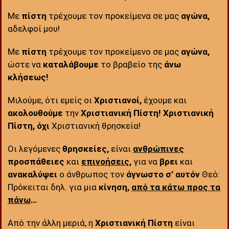
Με
πίστη
τρέχουμε τον προκείμενα σε μας
αγώνα,
αδελφοί μου!
Με
πίστη
τρέχουμε τον προκείμενο σε μας
αγώνα,
ώστε να
καταλάβουμε
το βραβείο της
άνω
κλήσεως!
Μιλούμε, ότι εμείς οι
Χριστιανοί,
έχουμε και
ακολουθούμε
την
Χριστιανική Πίστη! Χριστιανική
Πίστη,
όχι
Χριστιανική θρησκεία!
Οι λεγόμενες
θρησκείες,
είναι
ανθρώπινες
προσπάθειες
και
επινοήσεις
,
για να
βρει
και
ανακαλύψει
ο άνθρωπος τον
άγνωστο
σ’ αυτόν
Θεό:
Πρόκειται δηλ. για μια
κίνηση,
από τα κάτω προς τα
πάνω
…
Από την ἀλλη μεριά, η
Χριστιανική Πίστη
είναι