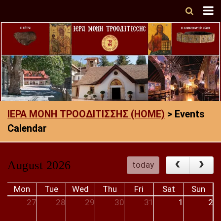
ΙΕΡΑ ΜΟΝΗ ΤΡΟΟΔΙΤΙΣΣΗΣ (HOME)
>
Events
Calendar
August 2026
today
Mon
Tue
Wed
Thu
Fri
Sat
Sun
27
28
29
30
31
1
2