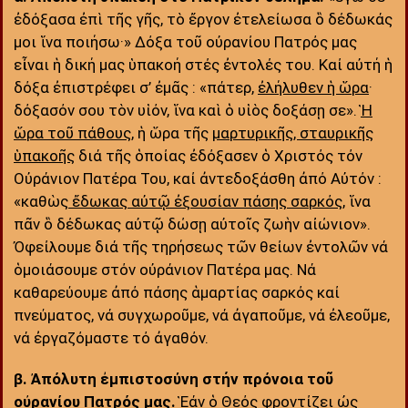
ἐδόξασα ἐπὶ τῆς γῆς, τὸ ἔργον ἐτελείωσα ὃ δέδωκάς
μοι ἵνα ποιήσω·» Δόξα τοῦ οὐρανίου Πατρός μας
εἶναι ἡ δική μας ὑπακοή στές ἐντολές του. Καί αὐτή ἡ
δόξα ἐπιστρέφει σ’ ἐμᾶς : «πάτερ,
ἐλήλυθεν ἡ ὥρα
·
δόξασόν σου τὸν υἱόν, ἵνα καὶ ὁ υἱὸς δοξάσῃ σε».
Ἡ
ὥρα τοῦ πάθους
, ἡ ὥρα τῆς
μαρτυρικῆς, σταυρικῆς
ὑπακοῆς
διά τῆς ὁποίας ἐδόξασεν ὁ Χριστός τόν
Οὐράνιον Πατέρα Του, καί ἀντεδοξάσθη ἀπό Αὐτόν :
«καθὼς
ἔδωκας αὐτῷ ἐξουσίαν πάσης σαρκός
, ἵνα
πᾶν ὃ δέδωκας αὐτῷ δώσῃ αὐτοῖς ζωὴν αἰώνιον».
Ὀφείλουμε διά τῆς τηρήσεως τῶν θείων ἐντολῶν νά
ὁμοιάσουμε στόν οὐράνιον Πατέρα μας. Νά
καθαρεύουμε ἀπό πάσης ἁμαρτίας σαρκός καί
πνεύματος, νά συγχωροῦμε, νά ἀγαποῦμε, νά ἐλεοῦμε,
νά ἐργαζόμαστε τό ἀγαθόν.
β. Ἀπόλυτη ἐμπιστοσύνη στήν πρόνοια τοῦ
οὐρανίου Πατρός μας.
Ἑάν ὁ Θεός φροντίζει ὠς