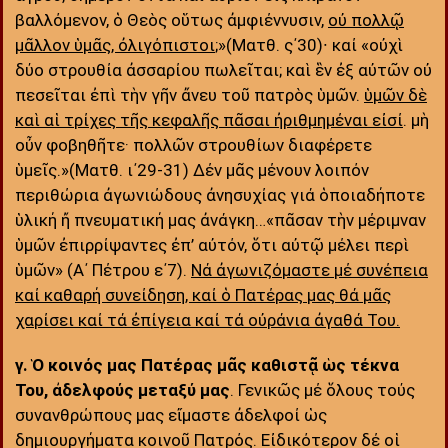
βαλλόμενον, ὁ Θεὸς οὕτως ἀμφιέννυσιν,
οὐ πολλῷ
μᾶλλον ὑμᾶς, ὀλιγόπιστοι
;»(Ματθ. ς΄30)∙ καί «οὐχὶ
δύο στρουθία ἀσσαρίου πωλεῖται; καὶ ἓν ἐξ αὐτῶν οὐ
πεσεῖται ἐπὶ τὴν γῆν ἄνευ τοῦ πατρὸς ὑμῶν.
ὑμῶν δὲ
καὶ αἱ τρίχες τῆς κεφαλῆς πᾶσαι ἠριθμημέναι εἰσί
. μὴ
οὖν φοβηθῆτε· πολλῶν στρουθίων διαφέρετε
ὑμεῖς.»(Ματθ. ι΄29-31) Δέν μᾶς μένουν λοιπόν
περιθώρια ἀγωνιώδους ἀνησυχίας γιά ὁποιαδήποτε
ὑλική ἤ πνευματική μας ἀνάγκη…«πᾶσαν τὴν μέριμναν
ὑμῶν ἐπιρρίψαντες ἐπ’ αὐτόν, ὅτι αὐτῷ μέλει περὶ
ὑμῶν» (Α΄ Πέτρου ε΄7).
Νά ἀγωνιζόμαστε μέ συνέπεια
καί καθαρή συνείδηση, καί ὁ Πατέρας μας θά μᾶς
χαρίσει καί τά ἐπίγεια καί τά οὐράνια ἀγαθά Του.
γ.
Ὁ κοινός μας Πατέρας μᾶς καθιστᾷ ὡς τέκνα
Του, ἀδελφούς μεταξύ μας
. Γενικῶς μέ ὅλους τούς
συνανθρώπους μας εἴμαστε ἀδελφοί ὡς
δημιουργήματα κοινοῦ Πατρός. Εἰδικότερον δέ οἱ