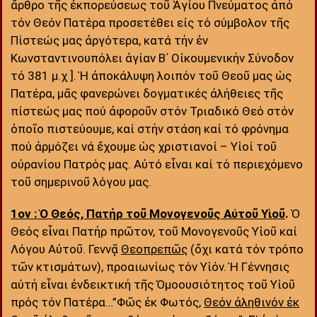
ἄρθρο τῆς ἐκπορεύσεως τοῦ Ἁγίου Πνεύματος ἀπό
τόν Θεόν Πατέρα προσετέθει εἰς τό σύμβολον τῆς
Πίστεώς μας ἀργότερα, κατά τήν ἐν
Κωνσταντινουπόλει ἁγίαν Β΄ Οἰκουμενικήν Σύνοδον
τό 381 μ.χ ]. Ἡ ἀποκάλυψη λοιπόν τοῦ Θεοῦ μας ὡς
Πατέρα, μᾶς φανερώνει δογματικές ἀλήθειες τῆς
πίστεώς μας πού ἀφοροῦν στόν Τριαδικό Θεό στόν
ὁποῖο πιστεύουμε, καί στήν στάση καί τό φρόνημα
πού ἁρμόζει νά ἔχουμε ὡς χριστιανοί – Υἱοί τοῦ
οὐρανίου Πατρός μας. Αὐτό εἶναι καί τό περιεχόμενο
τοῦ σημερινοῦ λόγου μας.
1ον : Ὁ Θεός, Πατήρ τοῦ Μονογενοῦς Αὐτοῦ Υἱοῦ
.
Ὁ
Θεός εἶναι Πατήρ πρῶτον, τοῦ Μονογενοῦς Υἱοῦ καί
Λόγου Αὐτοῦ. Γεννᾷ
Θεοπρεπῶς
(ὄχι κατά τόν τρόπο
τῶν κτισμάτων), προαιωνίως τόν Υἱόν. Ἡ Γέννησις
αὐτή εἶναι ἐνδεικτική τῆς Ὀμοουσιότητος τοῦ Υἱοῦ
πρός τόν Πατέρα…”Φῶς ἐκ Φωτός,
Θεόν ἀληθινόν ἐκ