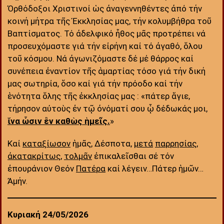
Ὀρθόδοξοι Χριστινοί ὡς ἀναγεννηθέντες ἀπό τήν
κοινή μήτρα τῆς Ἐκκλησίας μας, τήν κολυμβήθρα τοῦ
Βαπτίσματος. Τό ἀδελφικό ἦθος μᾶς προτρέπει νά
προσευχόμαστε γιά τήν εἰρήνη καί τό ἀγαθό, ὅλου
τοῦ κόσμου. Νά ἀγωνιζόμαστε δέ μέ θάρρος καί
συνέπεια ἐναντίον τῆς ἁμαρτίας τόσο γιά τήν δική
μας σωτηρία, ὅσο καί γιά τήν πρόοδο καί τήν
ἑνότητα ὅλης τῆς ἐκκλησίας μας : «πάτερ ἅγιε,
τήρησον αὐτοὺς ἐν τῷ ὀνόματί σου ᾧ δέδωκάς μοι,
ἵνα ὦσιν ἓν καθὼς ἡμεῖς.
»
Καί
καταξίωσον
ἡμᾶς, Δέσποτα,
μετά
παρρησίας
,
ἀκατακρίτως
,
τολμᾶν
ἐπικαλεῖσθαι σέ τόν
ἐπουράνιον Θεόν
Πατέρα
καί λέγειν…Πάτερ ἡμῶν…
Ἀμήν.
Κυριακή 24/05/2026