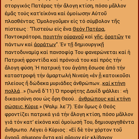
στοργικός Πατέρας τήν ἄλογη κτίση, πόσο μᾶλλον
ἐμᾶς τούς κατ’εἰκόνα καί ὁμοίωσην Αὐτοῦ
πλασθέντας. Ὁμολογοῦμεν εἰς τό σύμβολον τῆς
πίστεως : “Πιστεύω εἰς ἕνα
Θεόν Πατέρα
,
Παντοκράτορα,
ποιητήν
οὐρανοῦ
καί
γῆς
,
ὁρατῶν
τε
πάντων καί
ἀοράτων
“. Ἐν τῇ δημιουργικῇ
παντοδυναμίᾳ καί πανσοφίᾳ Του φανερώνεται καί ἡ
Πατρική φροντίδα καί πρόνοιά του καί πρός τήν
ἄλογη φύση. Ἡ πατρική του ἀγάπη ἔσωσε ἀπό τήν
καταστροφή τήν ἁμαρτωλή Νινεύη «ἐν ᾗ κατοικοῦσι
πλείους ἤ δώδεκα μυριάδες ἀνθρώπων…
καί κτήνη
πολλά
…» (Ἰωνᾶ δ΄11) Ὁ προφήτης Δαυΐδ ψάλλει : «ἡ
δικαιοσύνη σου ὡς ὄρη Θεού…
ἀνθρώπους καί κτήνη
σώσεις, Κύριε
.» (Ψαλμ. λε΄7). Ἐάν ὅμως ὁ Θεός
φροντίζει πατρικά γιά τήν ἄλογη κτίση, πόσο μᾶλλον
γιά τόν κατ’ εἰκόνα καί ὁμοίωσή Του, δημιουργηθέντα
ἄνθρωπο. Λέγει ὁ Κύριος : «Εἰ δὲ τὸν χόρτον τοῦ
ἀγροῦ, σήμερον ὄντα καὶ αὔριον εἰς κλίβανον