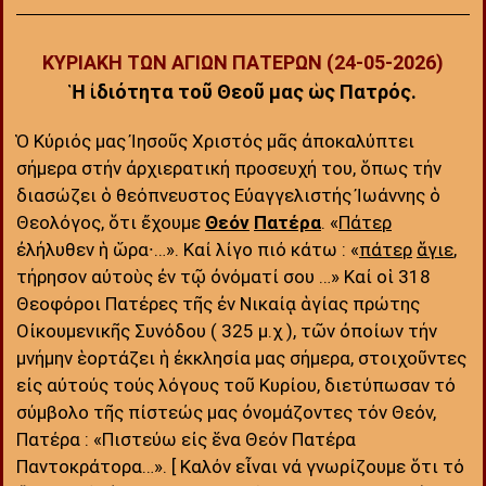
ΚΥΡΙΑΚΗ ΤΩΝ ΑΓΙΩΝ ΠΑΤΕΡΩΝ (24-05-2026)
Ἡ ἰδιότητα τοῦ Θεοῦ μας ὡς Πατρός
.
Ὁ Κύριός μας Ἰησοῦς Χριστός μᾶς ἀποκαλύπτει
σήμερα στήν ἀρχιερατική προσευχή του, ὅπως τήν
διασώζει ὁ θεόπνευστος Εὐαγγελιστής Ἰωάννης ὁ
Θεολόγος, ὅτι ἔχουμε
Θεόν
Πατέρα
. «
Πάτερ
ἐλήλυθεν ἡ ὥρα∙…». Καί λίγο πιό κάτω : «
πάτερ
ἅγιε
,
τήρησον αὐτοὺς ἐν τῷ ὀνόματί σου …» Καί οἱ 318
Θεοφόροι Πατέρες τῆς ἐν Νικαίᾳ ἁγίας πρώτης
Οἰκουμενικῆς Συνόδου ( 325 μ.χ ), τῶν ὀποίων τήν
μνήμην ἑορτάζει ἡ ἐκκλησία μας σήμερα, στοιχοῦντες
εἰς αὐτούς τούς λόγους τοῦ Κυρίου, διετύπωσαν τό
σύμβολο τῆς πίστεώς μας ὀνομάζοντες τόν Θεόν,
Πατέρα : «Πιστεύω εἰς ἕνα Θεόν Πατέρα
Παντοκράτορα…». [ Καλόν εἶναι νά γνωρίζουμε ὅτι τό