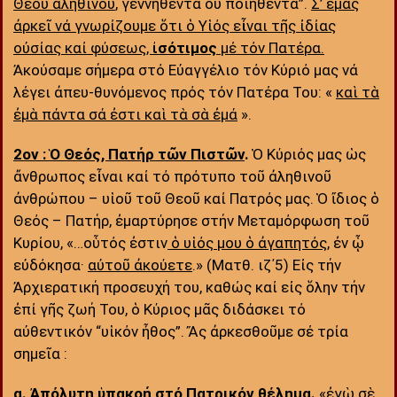
Θεοῦ ἀληθινοῦ
, γεννηθέντα οὐ ποιηθέντα”.
Σ’ ἐμάς
ἀρκεῖ νά γνωρίζουμε ὅτι ὁ Υἱός εἶναι τῆς ἰδίας
οὐσίας καί φύσεως,
ἰσότιμος
μέ τόν Πατέρα.
Ἀκούσαμε σήμερα στό Εὐαγγέλιο τόν Κύριό μας νά
λέγει ἀπευ-θυνόμενος πρός τόν Πατέρα Του: «
καὶ τὰ
ἐμὰ πάντα σά ἐστι καὶ τὰ σὰ ἐμά
».
2ον : Ὁ Θεός, Πατήρ τῶν Πιστῶν
.
Ὁ Κύριός μας ὡς
ἄνθρωπος εἶναι καί τό πρότυπο τοῦ ἀληθινοῦ
ἀνθρώπου – υἱοῦ τοῦ Θεοῦ καί Πατρός μας. Ὁ ἴδιος ὁ
Θεός – Πατήρ, ἐμαρτύρησε στήν Μεταμόρφωση τοῦ
Κυρίου, «…οὗτός ἐστιν
ὁ υἱός μου ὁ ἀγαπητός
, ἐν ᾧ
εὐδόκησα·
αὐτοῦ ἀκούετε
.» (Ματθ. ιζ΄5) Εἰς τήν
Ἀρχιερατική προσευχή του, καθώς καί εἰς ὅλην τήν
ἐπί γῆς ζωή Του, ὁ Κύριος μᾶς διδάσκει τό
αὐθεντικόν “υἱκόν ἦθος”. Ἄς ἀρκεσθοῦμε σέ τρία
σημεῖα :
α. Ἀπόλυτη ὑπακοή στό Πατρικόν θέλημα.
«ἐγὼ σὲ