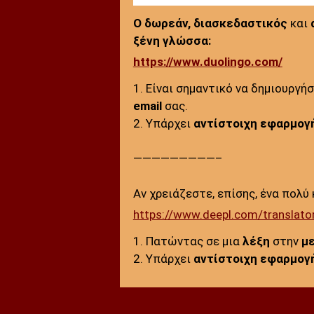
Ο δωρεάν,
διασκεδαστικός
και
ξένη γλώσσα:
https://www.duolingo.com/
1. Είναι σημαντικό να δημιουργή
email
σας.
2. Υπάρχει
αντίστοιχη εφαρμογ
—————————–
Αν χρειάζεστε, επίσης, ένα πολύ
https://www.deepl.com/translato
1. Πατώντας σε μια
λέξη
στην
με
2. Υπάρχει
αντίστοιχη εφαρμογ