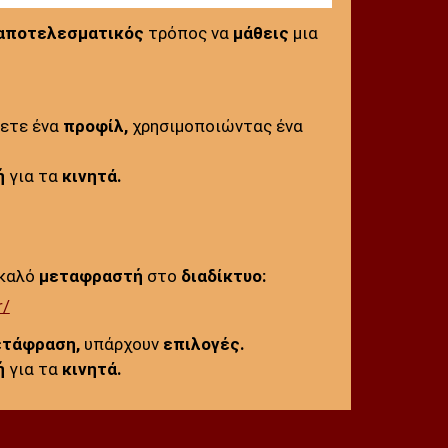
αποτελεσματικός
τρόπος να
μάθεις
μια
σετε ένα
προφίλ,
χρησιμοποιώντας ένα
ή
για τα
κινητά.
 καλό
μεταφραστή
στο
διαδίκτυο:
r/
τάφραση,
υπάρχουν
επιλογές.
ή
για τα
κινητά.