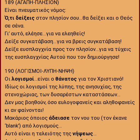
189 (ΑΓΑΠΗ-ΠΛΗΣΙΟΝ)
Είναι πνευματικός νόμος:
Ό,τι δείξεις
στον πλησίον σου…θα δείξει και ο Θεός
σε σένα.
Γι’ αυτό, ελέησε…για να ελεηθείς!
Δείξε συγκατάβαση…για να βρεις συγκατάβαση!
Δείξε ευσπλαγχνία προς τον πλησίον…για να τύχεις
της ευσπλαγχνίας Αυτού που τον δημιούργησε!
190 (ΛΟΓΙΣΜΟΙ-ΛΥΠΗ-ΝΗΨΗ)
Οι
λογισμοί
…είναι ο
θάνατος
για τον Χριστιανό!
Ιδίως οι λογισμοί της λύπης, της ανησυχίας, της
στενοχώριας, των δυσαρέστων καταστάσεων…
Δεν μας βοηθούν, όσο ευλογοφανείς και αληθοφανείς
κι αν φαίνονται!
Μακάριος όποιος
άδειασε
τον νου του (τον έκανε
‘blank’) από λογισμούς…
Αυτό είναι η τελειότης της
νήψεως
…