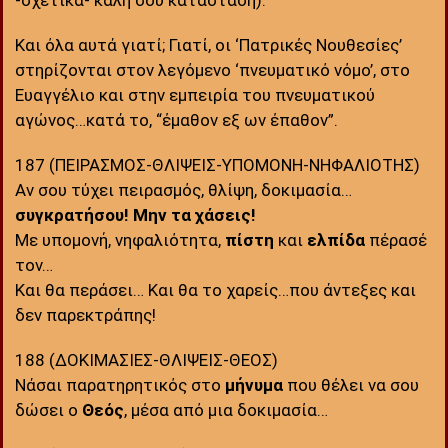
-σχετικά- καλή σου κατάσταση).
Και όλα αυτά γιατί; Γιατί, οι ‘Πατρικές Νουθεσίες’
στηρίζονται στον λεγόμενο ‘πνευματικό νόμο’, στο
Ευαγγέλιο και στην εμπειρία του πνευματικού
αγώνος…κατά το, “έμαθον εξ ων έπαθον”.
187 (ΠΕΙΡΑΣΜΟΣ-ΘΛΙΨΕΙΣ-ΥΠΟΜΟΝΗ-ΝΗΦΑΛΙΟΤΗΣ)
Αν σου τύχει πειρασμός, θλίψη, δοκιμασία…
συγκρατήσου! Μην τα χάσεις!
Με υπομονή, νηφαλιότητα,
πίστη
και
ελπίδα
πέρασέ
τον…
Και θα περάσει… Και θα το χαρείς…που άντεξες και
δεν παρεκτράπης!
188 (ΔΟΚΙΜΑΣΙΕΣ-ΘΛΙΨΕΙΣ-ΘΕΟΣ)
Νάσαι παρατηρητικός στο
μήνυμα
που θέλει να σου
δώσει ο
Θεός
, μέσα από μια δοκιμασία…