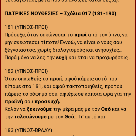
ΠΑΤΡΙΚΕΣ ΝΟΥΘΕΣΙΕΣ – Σχόλια 017 (181-190)
181 (ΥΠΝΟΣ-ΠΡΩΙ)
Πρόσεξε, όταν σηκώνεσαι το
πρωί
από τον ύπνο, να
μην σκέφτεσαι τίποτε! Εννοώ, να είναι ο νους σου
ξέγνοιαστος, χωρίς διαλογισμούς και ανησυχίες…
Παρά μόνο να λες την
ευχή
και έτσι να προχωρήσεις…
182 (ΥΠΝΟΣ-ΠΡΩΙ)
Όταν σηκωθείς το
πρωί
, αφού κάμεις αυτό που
είπαμε στο 181, και αφού τακτοποιηθείς, προτού
πάρεις το ρόφημά σου, αφιέρωσε κάποια ώρα για την
πρωϊνή
σου
προσευχή.
Καλόν να
ξεκινούμε
την μέρα μας με τον
Θεό
και να
την
τελειώνουμε
με τον
Θεό
… Γι’ αυτό και
183 (ΥΠΝΟΣ-ΒΡΑΔΥ)