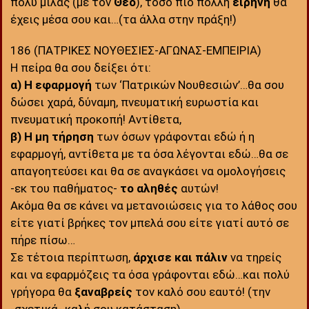
πολύ μιλάς (με τον
Θεό
), τόσο πιο πολλή
ειρήνη
θα
έχεις μέσα σου και…(τα άλλα στην πράξη!)
186 (ΠΑΤΡΙΚΕΣ ΝΟΥΘΕΣΙΕΣ-ΑΓΩΝΑΣ-ΕΜΠΕΙΡΙΑ)
Η πείρα θα σου δείξει ότι:
α) Η εφαρμογή
των ‘Πατρικών Νουθεσιών’…θα σου
δώσει χαρά, δύναμη, πνευματική ευρωστία και
πνευματική προκοπή! Αντίθετα,
β) Η μη τήρηση
των όσων γράφονται εδώ ή η
εφαρμογή, αντίθετα με τα όσα λέγονται εδώ…θα σε
απαγοητεύσει και θα σε αναγκάσει να ομολογήσεις
-εκ του παθήματος-
το αληθές
αυτών!
Ακόμα θα σε κάνει να μετανοιώσεις για το λάθος σου
είτε γιατί βρήκες τον μπελά σου είτε γιατί αυτό σε
πήρε πίσω…
Σε τέτοια περίπτωση,
άρχισε και πάλιν
να τηρείς
και να εφαρμόζεις τα όσα γράφονται εδώ…και πολύ
γρήγορα θα
ξαναβρείς
τον καλό σου εαυτό! (την