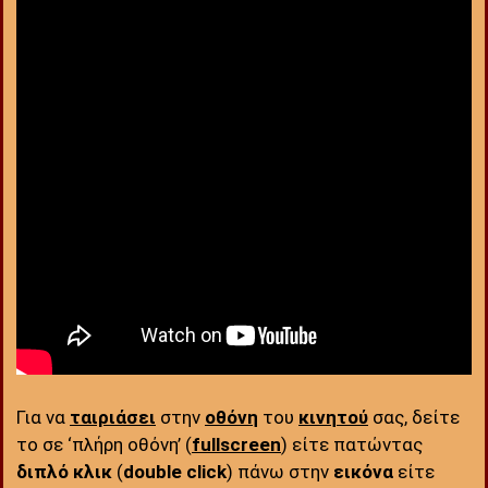
Για να
ταιριάσει
στην
οθόνη
του
κινητού
σας, δείτε
το σε ‘πλήρη οθόνη’ (
fullscreen
) είτε πατώντας
διπλό κλικ
(
double click
) πάνω στην
εικόνα
είτε