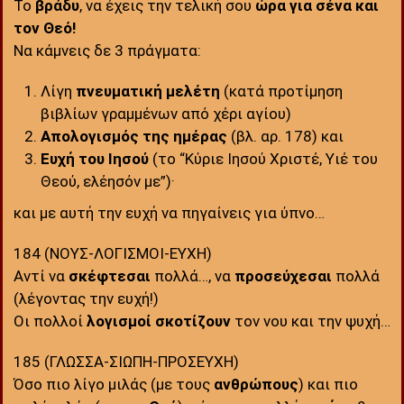
Το
βράδυ
, να έχεις την τελική σου
ώρα
για σένα και
τον Θεό!
Να κάμνεις δε 3 πράγματα:
Λίγη
πνευματική
μελέτη
(κατά προτίμηση
βιβλίων γραμμένων από χέρι αγίου)
Απολογισμός της ημέρας
(βλ. αρ. 178) και
Ευχή του Ιησού
(το “Κύριε Ιησού Χριστέ, Υιέ του
Θεού, ελέησόν με”)·
και με αυτή την ευχή να πηγαίνεις για ύπνο…
184 (ΝΟΥΣ-ΛΟΓΙΣΜΟΙ-ΕΥΧΗ)
Αντί να
σκέφτεσαι
πολλά…, να
προσεύχεσαι
πολλά
(λέγοντας την ευχή!)
Οι πολλοί
λογισμοί
σκοτίζουν
τον νου και την ψυχή…
185 (ΓΛΩΣΣΑ-ΣΙΩΠΗ-ΠΡΟΣΕΥΧΗ)
Όσο πιο λίγο μιλάς (με τους
ανθρώπους
) και πιο