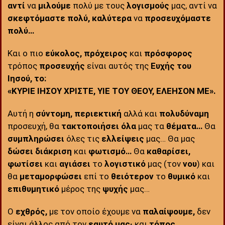
αντί
να
μιλούμε
πολύ με τους
λογισμούς
μας, αντί να
σκεφτόμαστε πολύ,
καλύτερα
να
προσευχόμαστε
πολύ…
Και ο πιο
εύκολος, πρόχειρος
και
πρόσφορος
τρόπος
προσευχής
είναι αυτός της
Ευχής του
Ιησού, το:
«ΚΥΡΙΕ ΙΗΣΟΥ ΧΡΙΣΤΕ, ΥΙΕ ΤΟΥ ΘΕΟΥ, ΕΛΕΗΣΟΝ ΜΕ».
Αυτή η
σύντομη, περιεκτική
αλλά και
πολυδύναμη
προσευχή, θα
τακτοποιήσει όλα
μας τα
θέματα…
Θα
συμπληρώσει
όλες τις
ελλείψεις
μας… Θα μας
δώσει διάκριση
και
φωτισμό…
Θα
καθαρίσει,
φωτίσει
και
αγιάσει
το
λογιστικό
μας (τον
νου
) και
θα
μεταμορφώσει
επί το
θειότερον
το
θυμικό
και
επιθυμητικό
μέρος της
ψυχής
μας…
Ο
εχθρός,
με τον οποίο έχουμε να
παλαίψουμε,
δεν
είναι άλλος από τον
εαυτό μας·
και
τόπος