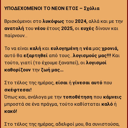
ΥΠΟΔΕΧΟΜΕΝΟΙ ΤΟ ΝΕΟΝ ΕΤΟΣ – Σχόλια
Βρισκόμενοι στο
λυκόφως
του
2024,
αλλά και με την
ανατολή
του
νέου
έτους
2025,
οι
ευχές
δίνουν και
παίρνουν…
Το να είναι
καλή
και
ευλογημένη
η
νέα
μας
χρονιά,
αυτό θα
εξαρτηθεί
από τους…
λογισμούς μας!!!
Και
τούτο, γιατί (το έχουμε ξαναπεί), οι
λογισμοί
καθορίζουν
την
ζωή μας…
Στο τέλος της ημέρας,
είσαι
ή
γίνεσαι
αυτό
που
σκέφτεσαι!
Όπως και, ανάλογα με την
τοποθέτηση
που
κάμνεις
μπροστά σε ένα πράγμα, τούτο καθίσταται
καλό
ή
κακό!
Στο τέλος της ημέρας, αδελφοί μου, θα συνιστούσα,