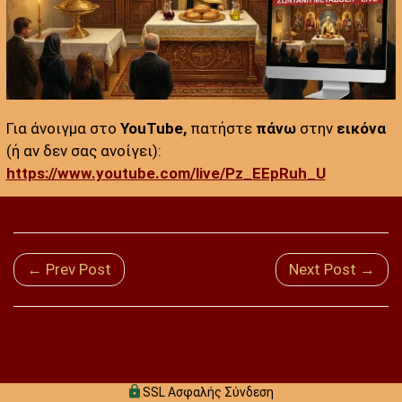
Για άνοιγμα στο
YouTube,
πατήστε
πάνω
στην
εικόνα
(ή αν δεν σας ανοίγει):
https://www.youtube.com/live/Pz_EEpRuh_U
← Prev Post
Next Post →
SSL Ασφαλής Σύνδεση