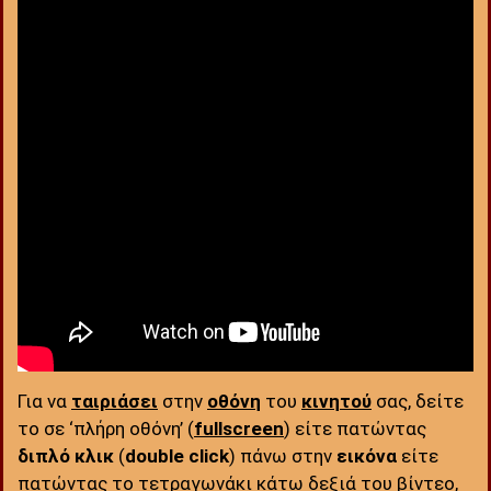
Για να
ταιριάσει
στην
οθόνη
του
κινητού
σας, δείτε
το σε ‘πλήρη οθόνη’ (
fullscreen
) είτε πατώντας
διπλό κλικ
(
double click
) πάνω στην
εικόνα
είτε
πατώντας το τετραγωνάκι κάτω δεξιά του βίντεο,