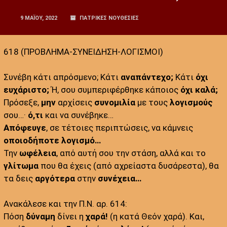
9 ΜΑΪ́ΟΥ, 2022
ΠΑΤΡΙΚΕΣ ΝΟΥΘΕΣΙΕΣ
618 (ΠΡΟΒΛΗΜΑ-ΣΥΝΕΙΔΗΣΗ-ΛΟΓΙΣΜΟΙ)
Συνέβη κάτι απρόσμενο; Κάτι
αναπάντεχο;
Κάτι
όχι
ευχάριστο;
Ή, σου συμπεριφέρθηκε κάποιος
όχι καλά;
Πρόσεξε,
μην
αρχίσεις
συνομιλία
με τους
λογισμούς
σου…·
ό,τι
και να συνέβηκε…
Απόφευγε
, σε τέτοιες περιπτώσεις, να κάμνεις
οποιοδήποτε λογισμό…
Την
ωφέλεια
, από αυτή σου την στάση, αλλά και το
γλίτωμα
που θα έχεις (από αχρείαστα δυσάρεστα), θα
τα δεις
αργότερα
στην
συνέχεια…
Ανακάλεσε και την Π.Ν. αρ. 614:
Πόση
δύναμη
δίνει η
χαρά!
(η κατά Θεόν χαρά). Και,