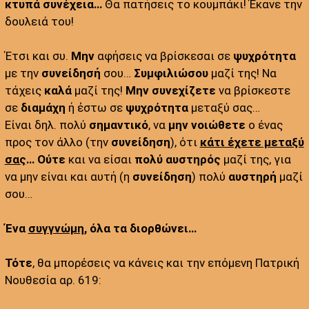
κτυπά συνέχεια…
Θα πατήσεις το κουμπάκι! Έκανε την
δουλειά του!
Έτσι και συ.
Μην
αφήσεις να βρίσκεσαι σε
ψυχρότητα
με την
συνείδησή
σου…
Συμφιλιώσου
μαζί της! Να
τάχεις
καλά
μαζί της!
Μην συνεχίζετε
να βρίσκεστε
σε
διαμάχη
ή ἐστω σε
ψυχρότητα
μεταξύ σας…
Είναι δηλ. πολύ
σημαντικό
, να
μην νοιώθετε
ο ένας
προς τον άλλο (την
συνείδηση
), ότι
κάτι έχετε μεταξύ
σας
…
Ούτε
και να είσαι
πολύ
αυστηρός
μαζί της, για
να μην είναι και αυτή (η
συνείδηση
) πολύ
αυστηρή
μαζί
σου…
Ένα
συγγνώμη
, όλα τα διορθώνει…
Τότε
, θα μπορέσεις να κάνεις και την επόμενη Πατρική
Νουθεσία αρ. 619: