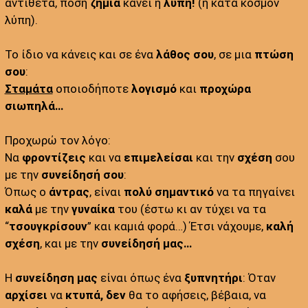
αντίθετα, πόση
ζημιά
κάνει η
λύπη!
(η κατά κόσμον
λύπη).
Το ίδιο να κάνεις και σε ένα
λάθος σου
, σε μια
πτώση
σου
:
Σταμάτα
οποιοδήποτε
λογισμό
και
προχώρα
σιωπηλά…
Προχωρώ τον λόγο:
Nα
φροντίζεις
και να
επιμελείσαι
και την
σχέση
σου
με την
συνείδησή σου
:
Όπως ο
άντρας
, είναι
πολύ
σημαντικό
να τα πηγαίνει
καλά
με την
γυναίκα
του (έστω κι αν τύχει να τα
“
τσουγκρίσουν
” και καμιά φορά…) Έτσι νάχουμε,
καλή
σχέση
, και με την
συνείδησή μας…
Η
συνείδηση μας
είναι όπως ένα
ξυπνητήρι
: Όταν
αρχίσει
να
κτυπά, δεν
θα το αφήσεις, βέβαια, να