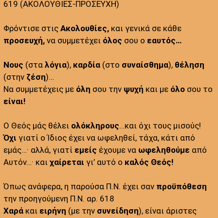
619 (ΑΚΟΛΟΥΘΙΕΣ-ΠΡΟΣΕΥΧΗ)
Φρόντισε στις
Ακολουθίες,
και γενικά σε κάθε
προσευχή,
να συμμετέχει
όλος
σου ο
εαυτός…
Νους
(στα
λόγια
),
καρδία
(στο
συναίσθημα
),
θέληση
(στην
ζέση
)…
Να συμμετέχεις με
όλη
σου την
ψυχή
και με
όλο
σου το
είναι!
Ο Θεός μάς θέλει
ολόκληρους
…και όχι τους μισούς!
Όχι
γιατί ο Ίδιος έχει να ωφεληθεί, τάχα, κάτι από
εμάς…· αλλά, γιατί
εμείς
έχουμε να
ωφεληθούμε
από
Αυτόν…· και
χαίρεται
γι’ αυτό ο
καλός Θεός!
Όπως ανάφερα, η παρούσα Π.Ν. έχει σαν
προϋπόθεση
την προηγούμενη Π.Ν. αρ. 618
Χαρά
και
ειρήνη
(με την
συνείδηση
), είναι άριστες