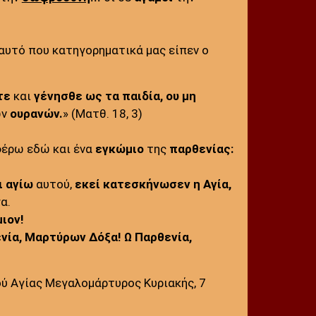
αυτό που κατηγορηματικά μας είπεν ο
τε
και
γένησθε ως τα παιδία,
ου
μη
ων
ουρανών.
» (Ματθ. 18, 3)
φέρω εδώ και ένα
εγκώμιο
της
παρθενίας:
ι αγίω
αυτού,
εκεί κατεσκήνωσεν η Αγία,
α.
ιον!
ενία, Μαρτύρων Δόξα! Ω Παρθενία,
ύ Αγίας Μεγαλομάρτυρος Κυριακής, 7