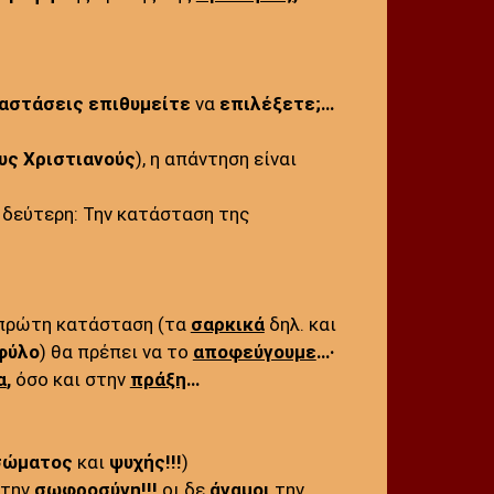
αστάσεις
επιθυμείτε
να
επιλέξετε;…
υς Χριστιανούς
), η απάντηση είναι
 δεύτερη: Την κατάσταση της
ν πρώτη κατάσταση (τα
σαρκικά
δηλ. και
φύλο
) θα πρέπει να το
αποφεύγουμε
…·
α
,
όσο και στην
πράξη
…
σώματος
και
ψυχής!!!
)
την
σωφροσύνη
!!!
οι δε
άγαμοι
την