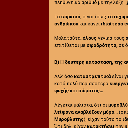
πληθυντικό αριθμό με την λέξη…
Τα
σαρκικά,
είναι ίσως το
ισχυρ
ανθρώπου
και κάνει
ιδιαίτερα
ε
Μολαταύτα,
όλους
γενικά τους
επιτίθεται με
σφοδρότητα,
σε ό
Β) Η δεύτερη κατάσταση, της
α
Αλλ’ όσο
καταστρεπτικά
είναι γ
κατά πολύ περισσότερο
ευεργε
ψυχής
και
σώματος…
Λέγεται μάλιστα, ότι οι
μυροβλύτ
λείψανα αναβλύζουν μύρο…
(όπω
Μυροβλύτης
), είχαν τούτο το
ιδ
Ότι δηλ. είχαν
κατακτήσει
την
κ