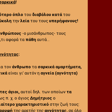
σαρκικά
!
ότερο όπλο
του
διαβόλου
κατά
του
ύκολη
την
λεία
του τους
υπερήφανους!
ανθρώπους
-ο μισάνθρωπος- τους
,τι αφορά τα
πάθη
αυτά…
γνότητας
:
ια τον
άνθρωπο
τα
σαρκικά αμαρτήματα,
τικά
είναι γι’ αυτόν η
αγνεία
(αγνότητα)
ες άγιοι,
αυτοί δηλ. των οποίων
τα
ς π. χ. ο άγιος
Δημήτριος
ο
ιαίτερο χαρακτηριστικό
στην ζωή τους:
ορυφή
της αρετής της
αγνότητας
,
σε όλο