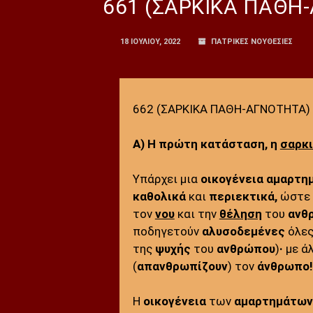
661 (ΣΑΡΚΙΚΑ ΠΑΘΗ
18 ΙΟΥΛΊΟΥ, 2022
ΠΑΤΡΙΚΕΣ ΝΟΥΘΕΣΙΕΣ
662 (ΣΑΡΚΙΚΑ ΠΑΘΗ-ΑΓΝΟΤΗΤΑ)
Α) Η πρώτη κατάσταση, η
σαρκ
Υπάρχει μια
οικογένεια αμαρτη
καθολικά
και
περιεκτικά,
ώστε 
τον
νου
και την
θέληση
του
ανθ
ποδηγετούν
αλυσοδεμένες
όλες
της
ψυχής
του
ανθρώπου
)
·
με άλ
(
απανθρωπίζουν
) τον
άνθρωπο!
Η
οικογένεια
των
αμαρτημάτων