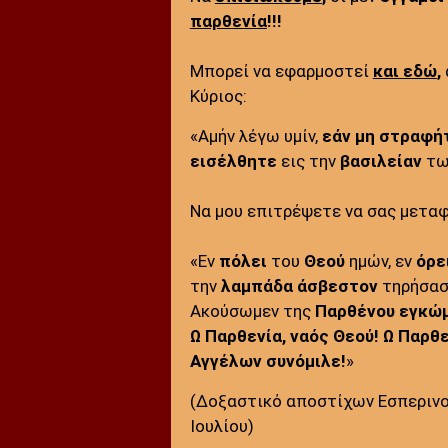
παρθενία
!!!
Μπορεί να εφαρμοστεί
και εδώ
,
Κύριος:
«Αμήν λέγω υμίν,
εάν μη στραφή
εισέλθητε
εις την
βασιλείαν
τ
Να μου επιτρέψετε να σας μετα
«Εν
πόλει
του
Θεού
ημών, εν
όρε
την
λαμπάδα
άσβεστον
τηρήσασ
Ακούσωμεν της
Παρθένου εγκώμ
Ω Παρθενία, ναός Θεού! Ω Παρθ
Αγγέλων συνόμιλε!
»
(Δοξαστικό αποστίχων Εσπερινο
Ιουλίου)