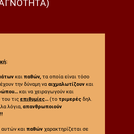
-ΑΓΝΟΤΗΤΑ)
ική
:
μάτων
και
παθών,
τα οποία είναι τόσο
έχουν την δύναμη να
αιχμαλωτίζουν
και
ρώπου…
και να χειραγωγούν και
 του τις
επιθυμίες
…
(το
τριμερές
δηλ.
λα λόγια,
απανθρωποιούν
!!
αυτών και
παθών
χαρακτηρίζεται σε