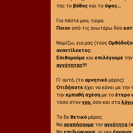
της το
βάθος
και το
ύψος
…
Για πέστε μου, τὠρα:
Ποιαν
από τις ανωτέρω δύο
κατ
Νομίζω, για μας (τους
Ορθόδοξο
αναντίλεκτος:
Επιθυμούμε
και
επιλέγουμε
την
αγνότητας
!!!
Γι’ αυτό, (το
αρνητικό
μέρος):
O
τιδήποτε
έχει να κάνει με τη
την
εμπαθή σχέση
με το
έτερο 
τόσο στον
νου
,
όσο και στα
λόγι
Το δε
θετικό
μέρος:
Να
αγαπήσουμε
την
αγνότητα
(
Να
επιδιώκουμε
,
οι μεν
έγγαμοι