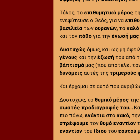
Τέλος, το
επιθυμητικό μέρος
τη
ενεφύτευσε ο Θεός, για να
επιθυ
βασιλεία
των
ουρανών,
το
καλό
και τον
πόθο
για την
ένωσή μας
Δυστυχώς
όμως, και ως μη όφει
γένους
και την
έξωσή
του από 
βάπτισμά
μας (που αποτελεί το
δυνάμεις
αυτές της
τριμερούς
Και έρχομαι σε αυτό που ακριβώ
Δυστυχώς, το
θυμικό μέρος
της
σωστές προδιαγραφές
του…
Κα
πιο πάνω,
ενάντια
στο
κακό,
τη
στρέφουμε
τον
θυμό
εναντίον
εναντίον
του
ίδιου
του
εαυτού 