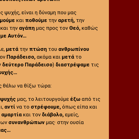
ς ψυχής, είναι η δύναμη που μας
μούμε
και
ποθούμε
την
αρετή,
την
και την
αγάπη
μας προς τον
Θεό,
καθώς
 με Αυτόν…
λε,
μετά
την
πτώση
του
ανθρωπίνου
τον
Παράδεισο,
ακόμα και
μετά
το
ν
δεύτερο
Παράδεισο
)
διαστρέψαμε
τις
ψυχής…
ς θέλω να θίξω τώρα:
ψυχής
μας, το λειτουργούμε
έξω
από τις
ι,
αντί
να το
στρέφουμε,
όπως είπα και
ν
αμαρτία
και τον
διάβολο,
εμείς,
των
συνανθρώπων
μας· στην ουσία
μας…