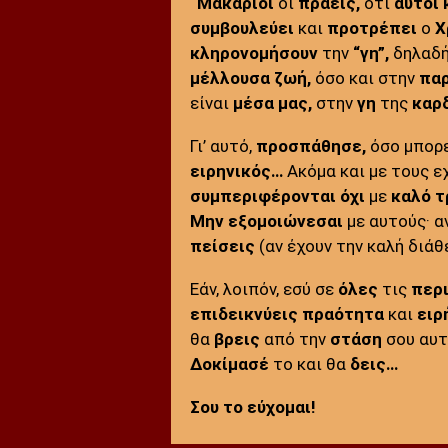
“Μακάριοι
οι
πραείς,
ότι
αυτοί
συμβουλεύει
και
προτρέπει
ο
Χ
κληρονομήσουν
την
“γη”,
δηλαδή
μέλλουσα ζωή,
όσο και στην
πα
είναι
μέσα μας,
στην
γη
της
καρ
Γι’ αυτό,
προσπάθησε,
όσο μπορε
ειρηνικός…
Ακόμα και με τους ε
συμπεριφέρονται
όχι
με
καλό τ
Μην εξομοιώνεσαι
με αυτούς· α
πείσεις
(αν έχουν την καλή διάθ
Εάν, λοιπόν, εσύ σε
όλες
τις
περ
επιδεικνύεις πραότητα
και
ειρ
θα
βρεις
από την
στάση
σου αυ
Δοκίμασέ
το και θα
δεις…
Σου το εύχομαι!