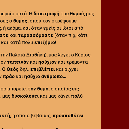
σημείο αυτό. Η
διαστροφή
του
θυμού,
μας
δους ο
θυμός,
όπου τον στρέφουμε
, ή ακόμα, και όταν εμείς οι ίδιοι από
αστε
και
ταρασσόμαστε
(όταν π.χ. κάτι
και κατά πολύ
επιζήμιο!
την Παλαιά Διαθήκη), μας λέγει ο Κύριος:
τον
ταπεινόν
και
ησύχιον
και τρέμοντα
.
Ο Θεός
δηλ.
επιβλέπει
και ρίχνει
ον
πράο
και
ησύχιο
άνθρωπο…
όσο μπορείς,
τον θυμό,
ο οποίος εις
, μας
δυσκολεύει
και μας κάνει
πολύ
ρετή,
η οποία βεβαίως,
προϋποθέτει