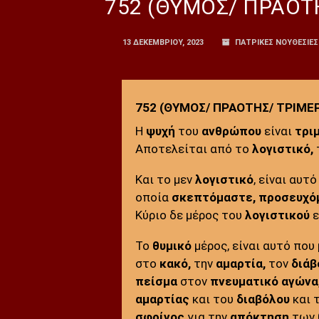
752 (ΘΥΜΟΣ/ ΠΡΑΟΤ
13 ΔΕΚΕΜΒΡΊΟΥ, 2023
ΠΑΤΡΙΚΕΣ ΝΟΥΘΕΣΙΕΣ
752 (ΘΥΜΟΣ/ ΠΡΑΟΤΗΣ/ ΤΡΙΜΕ
Η
ψυχή
του
ανθρώπου
είναι
τρι
Αποτελείται από το
λογιστικό,
Και το μεν
λογιστικό
, είναι αυτ
οποία
σκεπτόμαστε, προσευχό
Κύριο δε μέρος του
λογιστικού
ε
Το
θυμικό
μέρος, είναι αυτό που 
στο
κακό,
την
αμαρτία,
τον
διάβ
πείσμα
στον
πνευματικό αγώνα
αμαρτίας
και του
διαβόλου
και 
σφρίγος
για την
απόκτηση
των