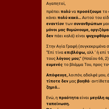
Αγαπητοί,
πρέπει
πολύ
να
προσέξουμε
το 
κάνει
πολύ κακό…
Αυτού του εί
εναντίον
των
συνανθρώπων
μας
μόνοι μας θυμώνουμε,
οργιζόμ
δεν
πάει καλά) είναι
ψυχοφθόρο
Στην Αγία Γραφή (συγκεκριμένα σ
“Eπί τίνα
επιβλέψω,
αλλ ‘ ή επί 
τους
λόγους μου;
” (Ησαΐου 66, 2)
ευμενές
το βλέμμα Του, προς τ
Απόφευγε,
λοιπόν, αδελφέ μου, 
τίποτε
δεν
μας
βοηθά·
αντίθετα
ζημιά…
Ενώ, η
πραότητα
είναι
μεγάλη α
ταπείνωση.