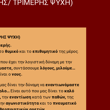
ΗΣ/ ΤΡΙΜΕΡΗΣ ΨΥΧΗ)
ΡΗΣ ΨΥΧΗ)
μερής.
το
θυμικό
και το
επιθυμητικό
της μέρος.
ό που έχει την λογιστική δύναμη με την
μαστε,
συντάσσουμε
λόγους, μιλούμε…
ίναι ο
νους.
μας δίνει την δύναμη να
εναντιωνόμαστε
ολο…
Είναι αυτό που μας δίνει το
καλό
,
την
εναντίωση
κατά των
παθών,
της
την
αγωνιστικότητα
και το
πνευματικό
θεοποιητικών αρετών…