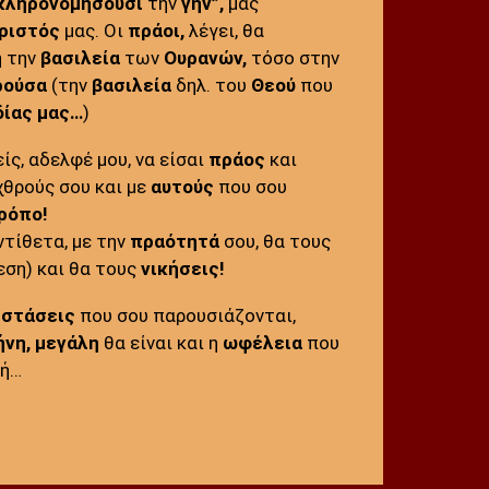
 κληρονομήσουσι
την
γην”,
μας
ριστός
μας. Οι
πράοι,
λέγει, θα
 την
βασιλεία
των
Ουρανών,
τόσο στην
ρούσα
(την
βασιλεία
δηλ. του
Θεού
που
δίας μας…
)
ίς, αδελφέ μου, να είσαι
πράος
και
χθρούς σου και με
αυτούς
που σου
ρόπο!
ντίθετα, με την
πραότητά
σου, θα τους
εση) και θα τους
νικήσεις!
ιστάσεις
που σου παρουσιάζονται,
ήνη,
μεγάλη
θα είναι και η
ωφέλεια
που
τή…