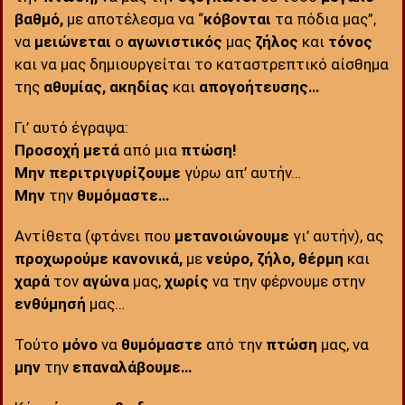
βαθμό,
με αποτέλεσμα να “
κόβονται
τα πόδια μας”,
να
μειώνεται
ο
αγωνιστικός
μας
ζήλος
και
τόνος
και να μας δημιουργείται το καταστρεπτικό αίσθημα
της
αθυμίας, ακηδίας
και
απογοήτευσης…
Γι’ αυτό έγραψα:
Προσοχή μετά
από μια
πτώση!
Μην περιτριγυρίζουμε
γύρω απ’ αυτήν…
Μην
την
θυμόμαστε…
Αντίθετα (φτάνει που
μετανοιώνουμε
γι’ αυτήν), ας
προχωρούμε
κανονικά,
με
νεύρο, ζήλο, θέρμη
και
χαρά
τον
αγώνα
μας,
χωρίς
να την φέρνουμε στην
ενθύμησή
μας…
Τούτο
μόνο
να
θυμόμαστε
από την
πτώση
μας, να
μην
την
επαναλάβουμε…