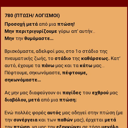
Αρ.
780 (ΠΤΩΣΗ/ ΛΟΓΙΣΜΟΙ)
:
Προσοχή
μετά
από μια
πτώση!
Μην περιτριγυρίζουμε
γύρω απ’ αυτήν…
Μην
την
θυμόμαστε…
Βρισκόμαστε, αδελφοί μου, στο 1ο στάδιο της
πνευματικής ζωής, το
στάδιο
της
καθάρσεως.
Κατ’
αυτό, έχουμε τα
πάνω
μας και τα
κάτω
μας…
Πέφτουμε, σηκωνόμαστε,
πέφτουμε,
σηκωνόμαστε…
Ας μην μας διαφεύγουν οι
παγίδες
του
εχθρού
μας
διαβόλου,
μετά
από μια
πτώση:
Ενώ πολλές φορές
αυτός
μας οδηγεί στην πτώση (με
την
συνέργεια
και των
παθών
μας), έρχεται
μετά
την
πτώση,
να μας την
εξογκώνει
σε τόσο
μεγάλο