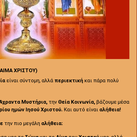
 ΑΙΜΑ ΧΡΙΣΤΟΥ)
ία
είναι σύντομη, αλλά
περιεκτική
και πάρα πολύ
Άχραντα Μυστήρια,
την
Θεία Κοινωνία,
βάζουμε μέσα
ρίου ημών Ιησού Χριστού.
Και αυτό είναι
αλήθεια!
ε
την πιο μεγάλη
αλήθεια:
σα μας το
Σώμα
και το
Αίμα
του
Χριστού
μας, αλλά,