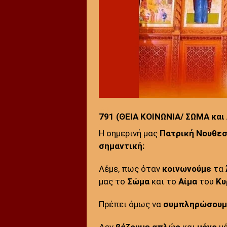
Αρ.
791 (ΘΕΙΑ ΚΟΙΝΩΝΙΑ/ ΣΩΜΑ και
:
Η σημερινή μας
Πατρική Νουθεσ
σημαντική:
Λέμε, πως όταν
κοινωνούμε
τα
μας το
Σώμα
και το
Αίμα
του
Κυ
Πρέπει όμως να
συμπληρώσουμ
Δεν
βάζουμε
απλώς
και
μόνο
μέ