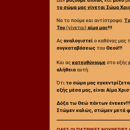
το σώμα μας γίνεται Σώμα Χρι
Να το πούμε και αντίστροφα:
T
Του
(γίνεται)
αίμα μας
!!!
Ας
αναλογιστεί
ο καθένας μας 
συγκαταβάσεως
του
Θεού!!!
Και ας
κατευθύνουμε
στο εξής
αλήθεια
αυτή:
Ότι
το σώμα μας εγκεντρίζεται
εξής μέσα μας, είναι Αίμα Χριστ
Δόξα τω Θεώ πάντων ένεκεν!!
Στώμεν καλώς, στώμεν μετά φ
ΟΛΕΣ ΟΙ ΠΑΤΡΙΚΕΣ ΝΟΥΘΕΣΙΕΣ