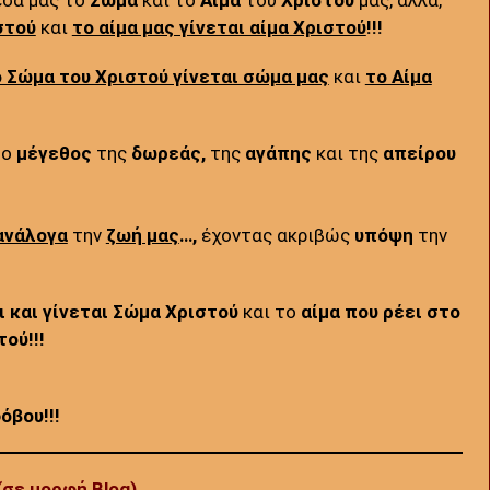
στού
και
το αίμα μας γίνεται αίμα Χριστού
!!!
ο Σώμα του Χριστού γίνεται σώμα μας
και
το Αίμα
το
μέγεθος
της
δωρεάς,
της
αγάπης
και της
απείρου
ανάλογα
την
ζωή μας
…,
έχοντας ακριβώς
υπόψη
την
 και γίνεται Σώμα Χριστού
και το
αίμα που ρέει στο
ού!!!
!
όβου!!!
(σε μορφή Blog)