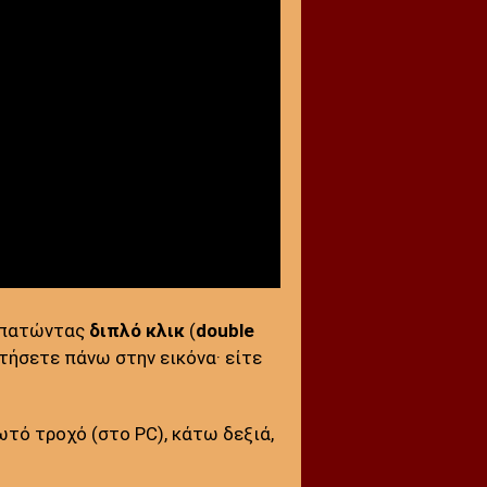
ε πατώντας
διπλό κλικ
(
double
τήσετε πάνω στην εικόνα· είτε
τό τροχό (στο PC), κάτω δεξιά,