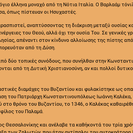
όγιο έλληνα μοναχό από τη Νότια Ιταλία. Ο Βαρλαάμ τόνι
εσα, όπως πίστευαν οι Ησυχαστές.
ερασπιστεί, αναπτύσσοντας τη διάκριση μεταξύ ουσίας κα
νέργειες του Θεού, αλλά όχι την ουσία Του. Σε γενικές γ
σίας, απέναντι στον κίνδυνο αλλοίωσης της πίστης από
πορευόταν από τη Δύση.
πό δύο τοπικές συνόδους, που συνήλθαν στην Κωνσταντιν
νται από τη Δυτική Χριστιανοσύνη, αν και πολλοί δυτικο
αστικές διαμάχες του Βυζαντίου και φυλακίστηκε ως οπα
αση του Πατριάρχη Κωνσταντινουπόλεως Ιωάννη Καλέκα, 
 στο θρόνο του Βυζαντίου, το 1346, ο Καλέκας καθαιρέθ
 φίλος του Παλαμά.
ς Θεσσαλονίκης και ανέλαβε τα καθήκοντά του τρία χρό
ξη των Ζηλωτών, που ήταν αντίπαλοι του αυτοκράτορα 