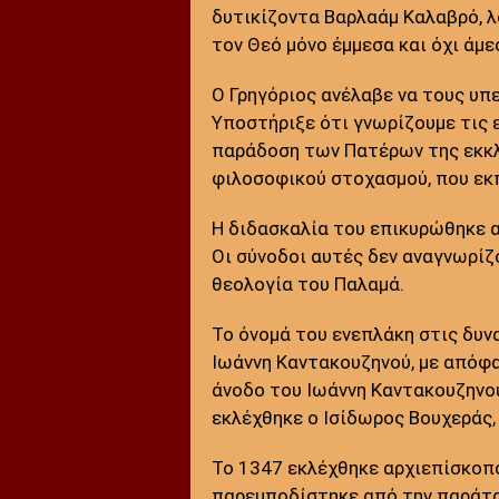
δυτικίζοντα Βαρλαάμ Καλαβρό, λ
τον Θεό μόνο έμμεσα και όχι άμ
Ο Γρηγόριος ανέλαβε να τους υπ
Υποστήριξε ότι γνωρίζουμε τις ε
παράδοση των Πατέρων της εκκλη
φιλοσοφικού στοχασμού, που εκ
Η διδασκαλία του επικυρώθηκε α
Οι σύνοδοι αυτές δεν αναγνωρίζο
θεολογία του Παλαμά.
Το όνομά του ενεπλάκη στις δυν
Ιωάννη Καντακουζηνού, με απόφ
άνοδο του Ιωάννη Καντακουζηνού
εκλέχθηκε ο Ισίδωρος Βουχεράς,
Το 1347 εκλέχθηκε αρχιεπίσκοπο
παρεμποδίστηκε από την παράτα