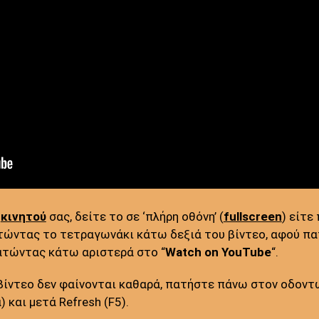
υ
κινητού
σας, δείτε το σε ‘πλήρη οθόνη’ (
fullscreen
) είτ
τώντας το τετραγωνάκι κάτω δεξιά του βίντεο, αφού πα
πατώντας κάτω αριστερά στο “
Watch on YouTube
“.
 βίντεο δεν φαίνονται καθαρά, πατήστε πάνω στον οδοντω
) και μετά Refresh (F5).