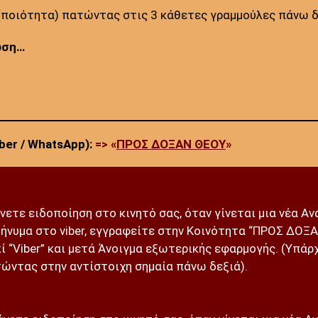
y (ποιότητα) πατώντας στις 3 κάθετες γραμμούλες πάνω δ
ωση…
ber / WhatsApp):
=> «
ΠΡΟΣ ΔΟΞΑΝ ΘΕΟΥ
»
άνετε ειδοποίηση στο κινητό σας, όταν γίνεται μια νέα Α
ήνυμα στο viber, εγγραφείτε στην Κοινότητα “ΠΡΟΣ ΔΟΞΑ
ί “Viber” και μετά Άνοιγμα εξωτερικής εφαρμογής. (Υπάρχ
ώντας στην αντίστοιχη σημαία πάνω δεξιά).