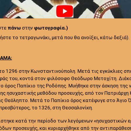
στε
πάνω
στην
φωτογραφία.)
στε το τετραγωνάκι, μετά που θα ανοίξει, κάτω δεξιά).
ΛΑΜΑ:
 το 1296 στην Κωνσταντινούπολη. Μετά τις εγκύκλιες σ
ράς του, κοντά στον φιλόσοφο Θεόδωρο Μετοχίτη. Διέκο
ο όρος Παπίκιο της Ροδόπης. Μυήθηκε στην άσκηση της 
η της ησυχαστικής μεθόδου προσευχής, από τον Πατριάρ
ας Θεόληπτο. Μετά το Παπίκιο όρος κατέφυγε στο Άγιο Ό
πρεσβύτερος, το 1326, στη Θεσσαλονίκη.
ίστηκε κατά την περίοδο των λεγόμενων «ησυχαστικών ε
όδων προσευχής, και κυριαρχήθηκε από την αντιπαράθεση