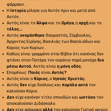
φάρμακο…
Η
Ιστορία
μίλησε για Αυτόν πριν και μετά από
Αυτόν…
Αυτός είναι το
Άλφα
και το
Ωμέγα
, η
αρχή
και το
τέλος…
Αυτός
ονομάσθηκε
Θαυμαστός, Σύμβουλος,
Άρχοντας Ειρήνης, Βασιλιάς των Βασιλιάδων και
Κύριος των Κυρίων…
Καθώς είναι γραμμένο στην Βίβλο ότι κανένας δεν
φτάνει στον Πατέρα τον ουράνιο παρά μονάχα
δια
μέσω Αυτού.
Αυτός είναι
η μόνη οδός.
Επομένως:
Ποιός
είναι
Αυτός?
Αυτός είναι ο
Κύριος
, ο
Ιησούς Χριστός.
Αυτός
δεν
είχε δούλους και
παρόλα αυτά
τον
καλούσαν Κύριο.
Δεν
είχε κανέναν τίτλο σπουδών και
ωστόσο
τον
αποκαλούσαν Διδάσκαλο.
Δεν
είχε φάρμακα
αλλά
τον καλούσαν Γιατρό ψυχών