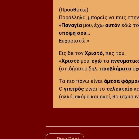
(Προσθέτω):
Παράλληλα, μπορείς να πεις στη
«
Παναγία
μου, έχω
αυτόν
εδώ τ
υπόψη σου…
Ευχαριστώ.»
Εις δε τον
Χριστό,
πες του:
«
Χριστέ
μου,
εγώ
τα
πνευματικ
(οτιδήποτε δηλ.
προβλήματα
έχ
Τα πιο πάνω είναι
άμεσα φάρμα
Ο
γιατρός
είναι το
τελευταίο
κ
(αλλά, ακόμα και εκεί, θα ισχύου
← Prev Post