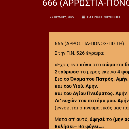
666 (ΑΡΡΩΣΤΙΑ-ΠΟΝ
27 ΙΟΥΛΊΟΥ, 2022
ΠΑΤΡΙΚΕΣ ΝΟΥΘΕΣΙΕΣ
666 (ΑΡΡΩΣΤΙΑ-ΠΟΝΟΣ-ΠΙΣΤΗ)
Στην Π.Ν. 526 έγραψα:
«Έχεις ένα
πόνο
στο
σώμα
και
δ
Σταύρωσε
το μέρος εκείνο
4
φο
Εις το
Όνομα
του Πατρός. Αμήν.
και του
Υιού.
Αμήν.
και του
Αγίου
Πνεύματος.
Αμήν
.
Δι’ ευχών του πατέρα μου. Αμήν
(εννοείται ο πνευματικός μας π
Μετά απ’ αυτό,
άφησέ
το (
μην α
θελήσει
– θα
φύγει…
»