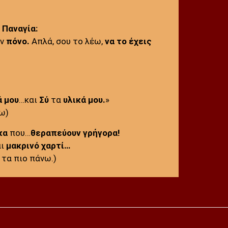
ν
Παναγία:
ον
πόνο.
Απλά, σου το λέω,
να το έχεις
ά
μου
…και
Σύ
τα
υλικά μου.
»
ω)
κα
που…
θεραπεύουν γρήγορα!
αι
μακρινό χαρτί…
ν τα πιο πάνω.)