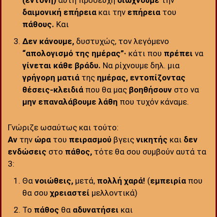
(έντονη)
αυτή προσευχή
διώχνουμε
την
δαιμονική επήρεια
και την
επήρεια
του
πάθους.
Και
Δεν κάνουμε,
δυστυχώς, τον λεγόμενο
“απολογισμό της ημέρας”·
κάτι που
πρέπει
να
γίνεται
κάθε βράδυ.
Να ρίχνουμε δηλ. μια
γρήγορη
ματιά
της
ημέρας, εντοπίζοντας
θέσεις-κλειδιά
που θα μας
βοηθήσουν
στο να
μην
επαναλάβουμε
λάθη
που τυχόν κάναμε.
Γνώριζε ωσαύτως και τούτο:
Αν
την
ώρα
του
πειρασμού
βγεις
νικητής
και
δεν
ενδώσεις
στο
πάθος,
τότε θα σου συμβούν αυτά τα
3:
Θα
νοιώθεις,
μετά,
πολλή χαρά!
(
εμπειρία
που
θα σου
χρειαστεί
μελλοντικά)
Το
πάθος
θα
αδυνατήσει
και