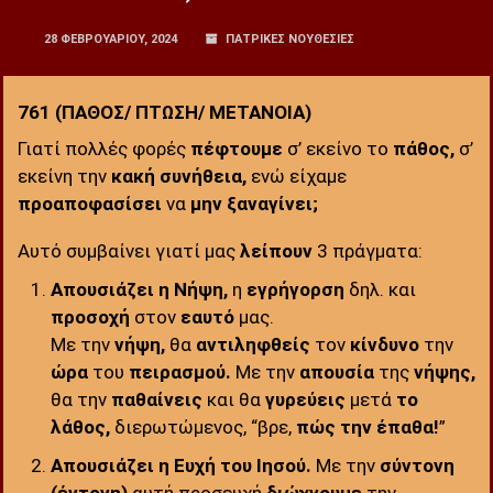
28 ΦΕΒΡΟΥΑΡΊΟΥ, 2024
ΠΑΤΡΙΚΕΣ ΝΟΥΘΕΣΙΕΣ
761 (ΠΑΘΟΣ/ ΠΤΩΣΗ/ ΜΕΤΑΝΟΙΑ)
Γιατί πολλές φορές
πέφτουμε
σ’ εκείνο το
πάθος,
σ’
εκείνη την
κακή συνήθεια,
ενώ είχαμε
προαποφασίσει
να
μην ξαναγίνει;
Αυτό συμβαίνει γιατί μας
λείπουν
3 πράγματα:
Απουσιάζει η Νήψη,
η
εγρήγορση
δηλ. και
προσοχή
στον
εαυτό
μας.
Με την
νήψη,
θα
αντιληφθείς
τον
κίνδυνο
την
ώρα
του
πειρασμού.
Με την
απουσία
της
νήψης,
θα την
παθαίνεις
και θα
γυρεύεις
μετά
το
λάθος,
διερωτώμενος, “βρε,
πώς την έπαθα!
”
Απουσιάζει η Ευχή του Ιησού.
Με την
σύντονη