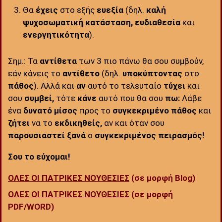
Θα
έχεις
στο εξής
ευεξία
(δηλ.
καλή
ψυχοσωματική κατάσταση, ευδιαθεσία
και
ενεργητικότητα
).
Σημ.: Τα
αντίθετα
των 3 πιο πάνω θα σου συμβούν,
εάν κάνεις το
αντίθετο
(δηλ.
υποκύπτοντας
στο
πάθος
). Αλλά και
αν
αυτό το τελευταίο
τύχει
και
σου
συμβεί,
τότε
κάνε
αυτό που θα σου
πω:
Λάβε
ένα
δυνατό μίσος
προς το
συγκεκριμένο
πάθος
και
ζήτει
να το
εκδικηθείς,
αν και όταν σου
παρουσιαστεί ξανά
ο
συγκεκριμένος
πειρασμός!
Σου το εύχομαι!
ΟΛΕΣ ΟΙ ΠΑΤΡΙΚΕΣ ΝΟΥΘΕΣΙΕΣ
(σε μορφή Blog)
ΟΛΕΣ ΟΙ ΠΑΤΡΙΚΕΣ ΝΟΥΘΕΣΙΕΣ
(σε μορφή
PDF/WORD)