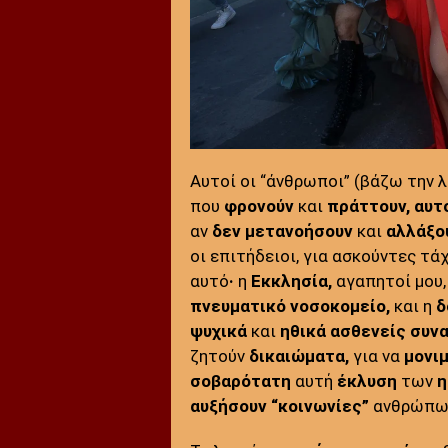
Αυτοί οι “άνθρωποι” (βάζω την λ
που
φρονούν
και
πράττουν,
αυτ
αν
δεν μετανοήσουν
και
αλλάξο
οι επιτήδειοι, για ασκούντες τά
αυτό
·
η
Εκκλησία,
αγαπητοί μου,
πνευματικό νοσοκομείο,
και η
δ
ψυχικά
και
ηθικά
ασθενείς
συν
ζητούν
δικαιώματα,
για να
μονι
σοβαρότατη
αυτή
έκλυση
των
η
αυξήσουν
“κοινωνίες”
ανθρώπω