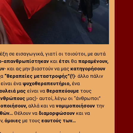
έξη σε εισαγωγικά, γιατί οι τοιούτοι, με αυτά
ο-απανθρωπίστηκαν
και
έτσι
θα
παραμένουν,
υν
·
και ας μην βιαστούν να μας
κατηγορήσουν
χα
“θεραπείες μεταστροφής”(!)
·
άλλο πάλιν
 είναι ένα
ψυχοθεραπευτήριο,
ένα
ουλειά μας
είναι να
θεραπεύουμε
τους
ανθρώπους
μας)
·
αυτοί, λέγω οι “άνθρωποι”
μοποιήσουν,
αλλά και να
νομιμοποιήσουν
την
θών…
Θέλουν να
διαμορφώσουν
και να
ν,
όμοιες
με τους
εαυτούς των…